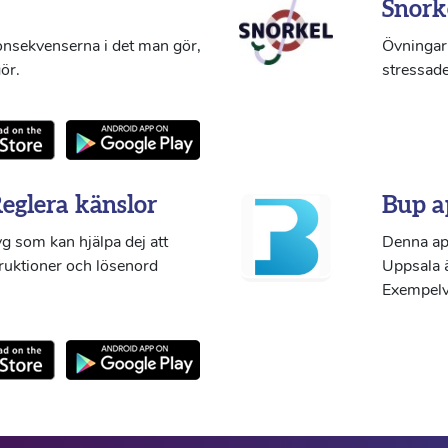
Snork
konsekvenserna i det man gör,
Övningar 
ör.
stressade
Reglera känslor
Bup a
g som kan hjälpa dej att
Denna ap
truktioner och lösenord
Uppsala ä
Exempelvi