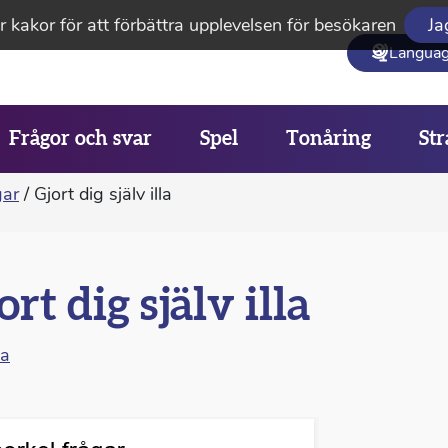
 kakor för att förbättra upplevelsen för besökaren
Ja
Langua
Frågor och svar
Spel
Tonåring
Str
gar
/
Gjort dig själv illa
ort dig själv illa
na