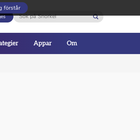
g förstår
Sök
ges
ategier
Appar
Om