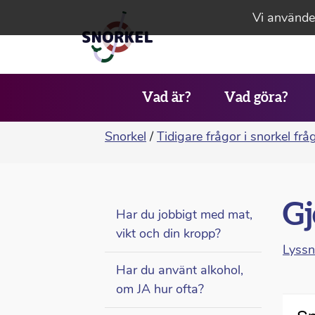
Vi använder
Vad är?
Vad göra?
Snorkel
/
Tidigare frågor i snorkel frå
Gj
Har du jobbigt med mat,
vikt och din kropp?
Lyss
Har du använt alkohol,
om JA hur ofta?