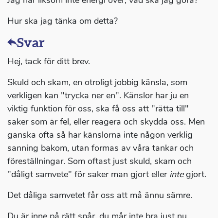
Jag har liksom inte energi över, vad ska jag göra?
Hur ska jag tänka om detta?
Svar
Hej, tack för ditt brev.
Skuld och skam, en otroligt jobbig känsla, som
verkligen kan "trycka ner en". Känslor har ju en
viktig funktion för oss, ska få oss att "rätta till"
saker som är fel, eller reagera och skydda oss. Men
ganska ofta så har känslorna inte någon verklig
sanning bakom, utan formas av våra tankar och
föreställningar. Som oftast just skuld, skam och
"dåligt samvete" för saker man gjort eller
inte
gjort.
Det dåliga samvetet får oss att må ännu sämre.
Du är inne på rätt spår, du mår inte bra just nu,