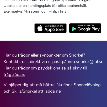
Denna app från Barn-och ungdomspsykiatrin region
Uppsala är en samlingsplats för olika appinnehåll.
Exempelvis Min sömn och Hjälp i kris
Har du frågor eller synpunkter om Snorkel?
Kontakta oss direkt via e-post på info.snorkel@lul.se
Har du frågor om psykisk ohälsa så skriv till
frågelådan.
Vi hjälper dig att må bättre. Nu finns Snorkelövning
och Skills/Snorkel att ladda ner