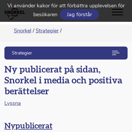
Vi använder kakor för att förbättra upplevelsen för
besökaren
Jag förstår
Snorkel
/
Strategier
/
Strategier
Ny publicerat på sidan,
Snorkel i media och positiva
berättelser
Lyssna
Nypublicerat