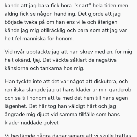
kände att jag bara fick höra "snart" hela tiden men
aldrig fick se någon handling. Det gjorde att jag
började tveka på om han ens ville och återigen
kände jag mig otillräcklig och bara som att jag var
helt fel människa för honom.
Vid nyår upptäckte jag att han skrev med en, för mig
helt okänd, tjej. Det väckte såklart de negativa
känslorna och tankarna hos mig.
Han tyckte inte att det var något att diskutera, och i
ren ilska slängde jag ut hans kläder ur min garderob
och sa till honom att ta med det hem till hans egen
lägenhet. Det här tog han väldigt hårt och jag
ångrade mig djupt vid samma tillfälle som hans
kläder nuddade golvet.
Vi bestämde några dagar senare att vi skulle träffas