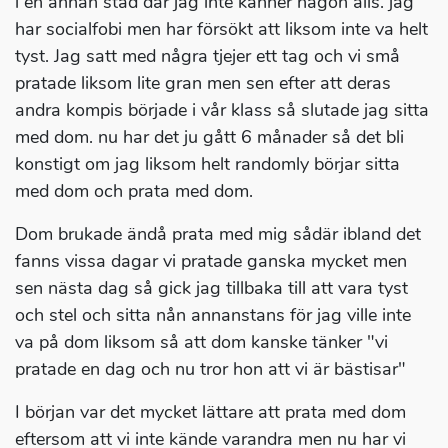
i en annan stad där jag inte känner någon alls. jag
har socialfobi men har försökt att liksom inte va helt
tyst. Jag satt med några tjejer ett tag och vi små
pratade liksom lite gran men sen efter att deras
andra kompis började i vår klass så slutade jag sitta
med dom. nu har det ju gått 6 månader så det bli
konstigt om jag liksom helt randomly börjar sitta
med dom och prata med dom.
Dom brukade ändå prata med mig sådär ibland det
fanns vissa dagar vi pratade ganska mycket men
sen nästa dag så gick jag tillbaka till att vara tyst
och stel och sitta nån annanstans för jag ville inte
va på dom liksom så att dom kanske tänker "vi
pratade en dag och nu tror hon att vi är bästisar"
I början var det mycket lättare att prata med dom
eftersom att vi inte kände varandra men nu har vi