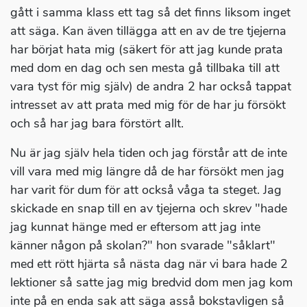
gått i samma klass ett tag så det finns liksom inget
att säga. Kan även tillägga att en av de tre tjejerna
har börjat hata mig (säkert för att jag kunde prata
med dom en dag och sen mesta gå tillbaka till att
vara tyst för mig själv) de andra 2 har också tappat
intresset av att prata med mig för de har ju försökt
och så har jag bara förstört allt.
Nu är jag själv hela tiden och jag förstår att de inte
vill vara med mig längre då de har försökt men jag
har varit för dum för att också våga ta steget. Jag
skickade en snap till en av tjejerna och skrev "hade
jag kunnat hänge med er eftersom att jag inte
känner någon på skolan?" hon svarade "såklart"
med ett rött hjärta så nästa dag när vi bara hade 2
lektioner så satte jag mig bredvid dom men jag kom
inte på en enda sak att säga asså bokstavligen så