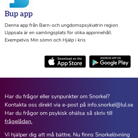
Bup app
Denna app från Barn-och ungdomspsykiatrin region
Uppsala är en samlingsplats för olika appinnehåll.
Exempelvis Min sömn och Hjälp i kris
Har du frågor eller synpunkter om Snorkel?
Kontakta oss direkt via e-post på info.snorkel@lul.se
Har du frågor om psykisk ohälsa så skriv till
frågelådan.
Vi hjälper dig att må bättre. Nu finns Snorkelövning