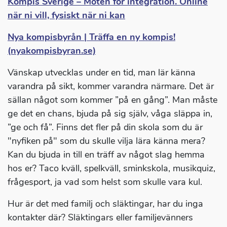
Kompis Sverige – Möten för integration. Online
när ni vill, fysiskt när ni kan
Nya kompisbyrån | Träffa en ny kompis!
(nyakompisbyran.se)
Vänskap utvecklas under en tid, man lär känna
varandra på sikt, kommer varandra närmare. Det är
sällan något som kommer ”på en gång”. Man måste
ge det en chans, bjuda på sig själv, våga släppa in,
”ge och få”. Finns det fler på din skola som du är
"nyfiken på" som du skulle vilja lära känna mera?
Kan du bjuda in till en träff av något slag hemma
hos er? Taco kväll, spelkväll, sminkskola, musikquiz,
frågesport, ja vad som helst som skulle vara kul.
Hur är det med familj och släktingar, har du inga
kontakter där? Släktingars eller familjevänners