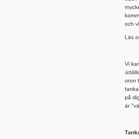
mycke
kommer
och vi
Läs 
Vi ka
iställ
oron 
tanka
på dig
är ”v
Tanka