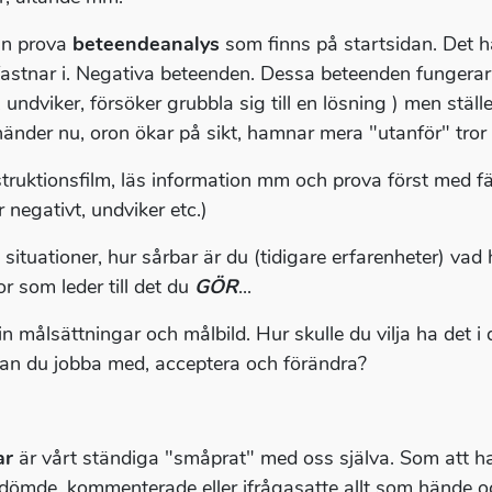
an prova
beteendeanalys
som finns på startsidan. Det h
astnar i. Negativa beteenden. Dessa beteenden fungerar o
 undviker, försöker grubbla sig till en lösning ) men ställe
änder nu, oron ökar på sikt, hamnar mera "utanför" tror in
struktionsfilm, läs information mm och prova först med fär
 negativt, undviker etc.)
a situationer, hur sårbar är du (tidigare erfarenheter) vad
or som leder till det du
GÖR
...
in målsättningar och målbild. Hur skulle du vilja ha det i di
an du jobba med, acceptera och förändra?
ar
är vårt ständiga "småprat" med oss själva. Som att h
 dömde, kommenterade eller ifrågasatte allt som hände