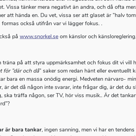
t. Vissa tänker mera negativt än andra, och då ofta mera
 att hända en. Du vet, vissa ser att glaset är ”halv tomt” 
 formas också utifrån var vi lägger fokus. .
också på
www.snorkel.se
om känslor och känsloreglering
n träna på att styra uppmärksamhet och fokus dit vi vill h
et för ”där och då
” saker som redan hänt eller eventuellt
tar bara en massa onödig energi. Medveten närvaro- min
r, är det då någon inte svarar, inte frågar dig, är det du
, ska träffa någon, ser TV, hör viss musik.. Är det tankar p
ärd”?
r är bara tankar
, ingen sanning, men vi har en tendens