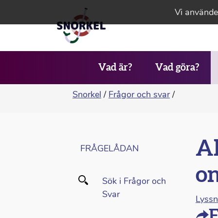
Vi använder
Vad är?
Vad göra?
Snorkel
/
Frågor och svar
/
Al
FRÅGELÅDAN
on
Sök i Frågor och
Svar
Lyss
F