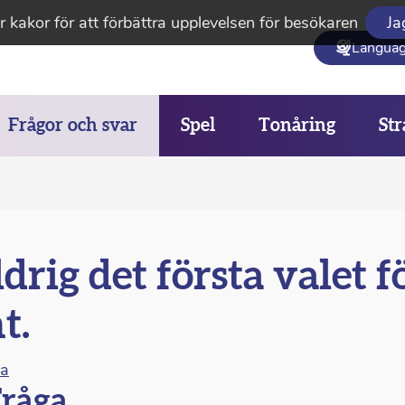
 kakor för att förbättra upplevelsen för besökaren
Ja
Langua
Frågor och svar
Spel
Tonåring
Str
drig det första valet f
t.
na
råga