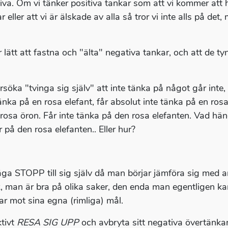
iva. Om vi tänker positiva tankar som att vi kommer att h
 eller att vi är älskade av alla så tror vi inte alls på de
r lätt att fastna och "älta" negativa tankar, och att de 
rsöka "tvinga sig själv" att inte tänka på något går inte, 
tänka på en rosa elefant, får absolut inte tänka på en ros
 rosa öron. Får inte tänka på den rosa elefanten. Vad händ
 på den rosa elefanten.. Eller hur?
äga STOPP till sig själv då man börjar jämföra sig med an
k, man är bra på olika saker, den enda man egentligen k
r mot sina egna (rimliga) mål.
ktivt
RESA SIG UPP
och avbryta sitt negativa övertänka