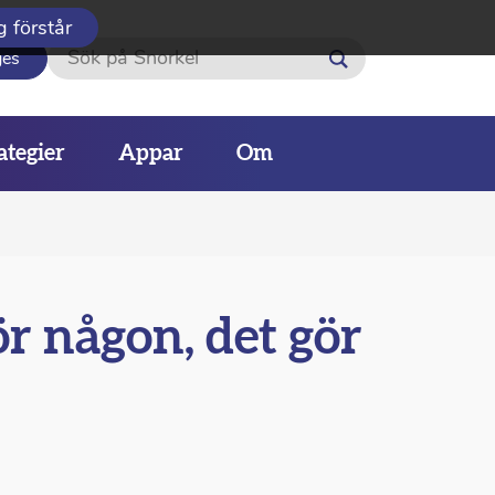
g förstår
Sök
ges
ategier
Appar
Om
ör någon, det gör