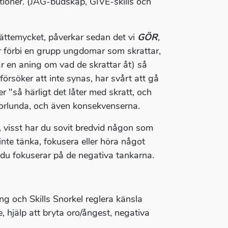
ationer. (JAG-budskap, GIVE-skills och
ättemycket, påverkar sedan det vi
GÖR
,
 förbi en grupp ungdomar som skrattar,
ar en aning om vad de skrattar åt) så
örsöker att inte synas, har svårt att gå
 "så härligt det låter med skratt, och
 annorlunda, och även konsekvenserna.
s, visst har du sovit bredvid någon som
n inte tänka, fokusera eller höra något
å du fokuserar på de negativa tankarna.
g och Skills Snorkel reglera känsla
 hjälp att bryta oro/ångest, negativa