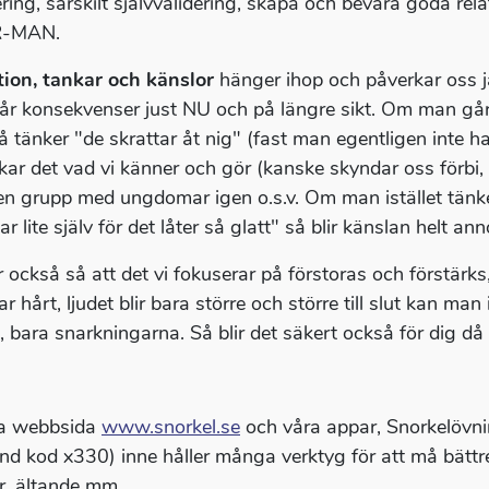
ering, särskilt självvalidering, skapa och bevara goda rel
-MAN.
tion, tankar och känslor
hänger ihop och påverkar oss j
år konsekvenser just NU och på längre sikt. Om man går
å tänker "de skrattar åt nig" (fast man egentligen inte h
kar det vad vi känner och gör (kanske skyndar oss förbi, f
 en grupp med ungdomar igen o.s.v. Om man istället tänker
ar lite själv för det låter så glatt" så blir känslan helt
r också så att det vi fokuserar på förstoras och förstärk
r hårt, ljudet blir bara större och större till slut kan ma
, bara snarkningarna. Så blir det säkert också för dig d
a webbsida
www.snorkel.se
och våra appar, Snorkelövnin
nd kod x330) inne håller många verktyg för att må bättre,
r, ältande mm.