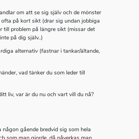
andlar om att se sig själv och de mönster
fta på kort sikt (drar sig undan jobbiga
r till problem på längre sikt (missar det
te på dig själv..)
diga alternativ (fastnar i tankar/ältande,
 händer, vad tänker du som leder till
tt liv, var är du nu och vart vill du nå?
a någon gående bredvid sig som hela
 och som man gjorde, då påverkas man