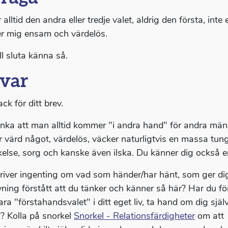
 alltid den andra eller tredje valet, aldrig den första, inte
r mig ensam och värdelös.
ll sluta känna så.
var
ack för ditt brev.
änka att man alltid kommer "i andra hand" för andra männ
är värd något, värdelös, väcker naturligtvis en massa tu
kelse, sorg och kanske även ilska. Du känner dig också 
river ingenting om vad som händer/har hänt, som ger di
ning förstått att du tänker och känner så här? Har du fö
ra "förstahandsvalet" i ditt eget liv, ta hand om dig själv
? Kolla på snorkel
Snorkel - Relationsfärdigheter
om att 