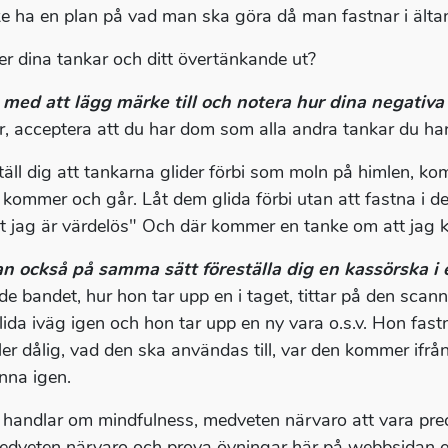
e ha en plan på vad man ska göra då man fastnar i älta
er dina tankar och ditt övertänkande ut?
 med att lägg märke till och notera hur dina negativa
r, acceptera att du har dom som alla andra tankar du har
täll dig att tankarna glider förbi som moln på himlen, kom
 kommer och går. Låt dem glida förbi utan att fastna i de
t jag är värdelös" Och där kommer en tanke om att jag 
n också på samma sätt föreställa dig en kassörska i 
de bandet, hur hon tar upp en i taget, tittar på den scann
lida iväg igen och hon tar upp en ny vara o.s.v. Hon fast
ller dålig, vad den ska användas till, var den kommer ifrå
inna igen.
 handlar om mindfulness, medveten närvaro att vara prec
dveten närvaro och prova övningar här på webbsidan el