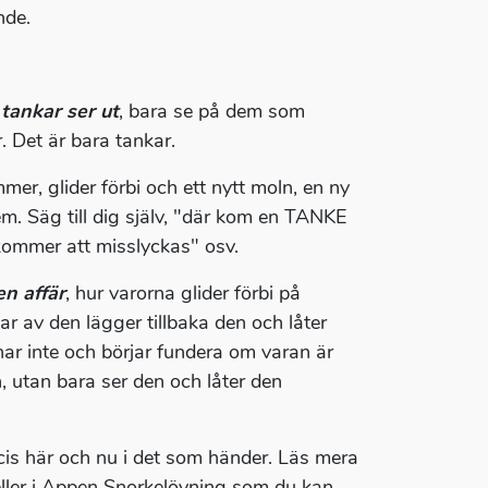
nde.
 tankar ser ut
, bara se på dem som
. Det är bara tankar.
mer, glider förbi och ett nytt moln, en ny
m. Säg till dig själv, "där kom en TANKE
kommer att misslyckas" osv.
en affär
, hur varorna glider förbi på
ar av den lägger tillbaka den och låter
nar inte och börjar fundera om varan är
n, utan bara ser den och låter den
is här och nu i det som händer. Läs mera
ler i Appen Snorkelövning som du kan