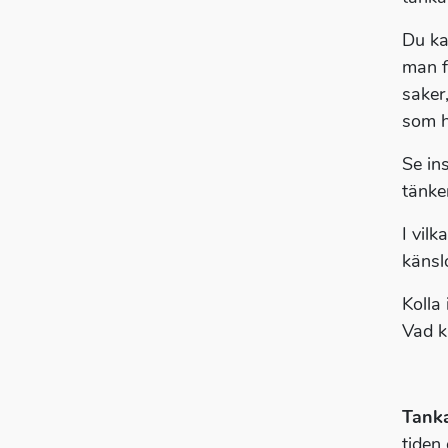
Du k
man f
saker,
som h
Se in
tänker
I vilk
känsl
Kolla 
Vad k
Tank
tiden