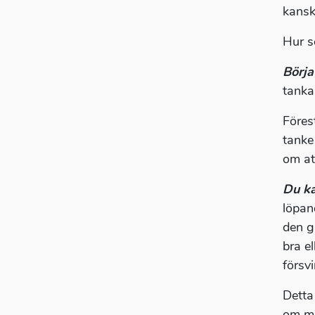
kansk
Hur s
Börja
tanka
Föres
tanke
om at
Du ka
löpan
den g
bra e
försv
Detta
om me