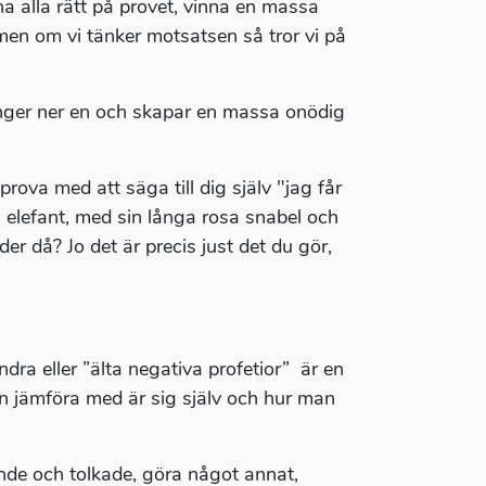
a alla rätt på provet, vinna en massa
t, men om vi tänker motsatsen så tror vi på
tynger ner en och skapar en massa onödig
prova med att säga till dig själv "jag får
a elefant, med sin långa rosa snabel och
er då? Jo det är precis just det du gör,
dra eller ”älta negativa profetior” är en
an jämföra med är sig själv och hur man
nde och tolkade, göra något annat,