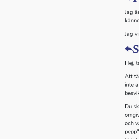
Jag är
känne
Jag vi
S
Hej, t
Att t
inte 
besvi
Du sk
omgiv
och va
pepp"