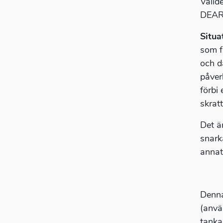
Valid
DEAR
Situa
som f
och d
påver
förbi
skratt
Det ä
snarka
annat
Denn
(anvä
tanka