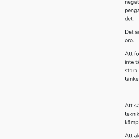
negat
pengar
det.
Det ä
oro.
Att fö
inte 
stora
tänker
Att s
tekni
kämpa
Att a