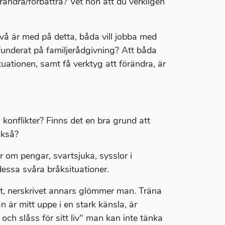
ändra/förbättra? Vet hon att du verkligen
två är med på detta, båda vill jobba med
ni funderat på familjerådgivning? Att båda
ationen, samt få verktyg att förändra, är
konflikter? Finns det en bra grund att
ckså?
r om pengar, svartsjuka, sysslor i
dessa svåra bråksituationer.
at, nerskrivet annars glömmer man. Träna
n är mitt uppe i en stark känsla, är
ch slåss för sitt liv" man kan inte tänka