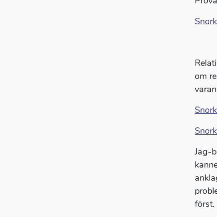
Prova
Snork
Relat
om re
varan
Snork
Snork
Jag-b
känne
ankla
probl
först.