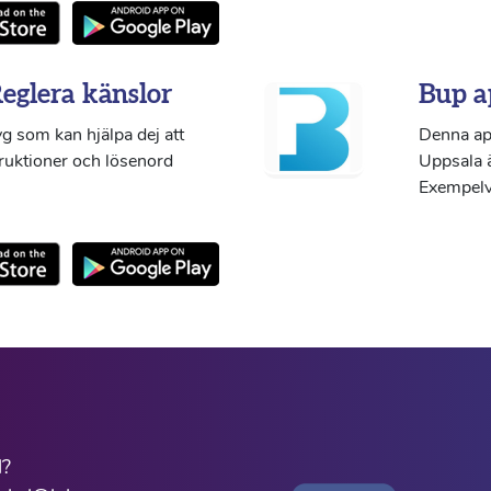
Reglera känslor
Bup a
g som kan hjälpa dej att
Denna ap
truktioner och lösenord
Uppsala ä
Exempelvi
l?