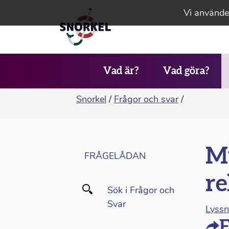
Vi använder
Vad är?
Vad göra?
Snorkel
/
Frågor och svar
/
My
FRÅGELÅDAN
re
Sök i Frågor och
Svar
Lyss
F