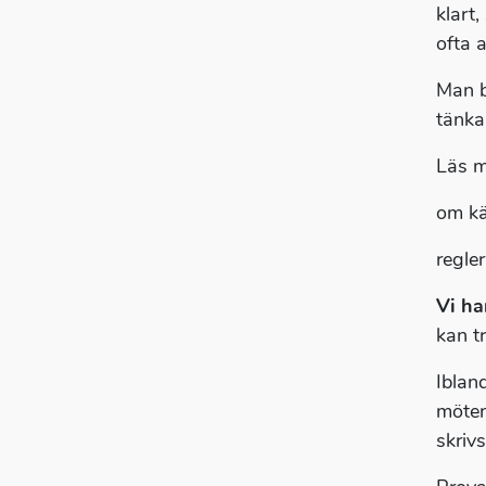
klart
ofta 
Man b
tänka
Läs m
om k
regle
Vi ha
kan t
Iblan
möten,
skriv