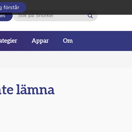
g förstår
Sök
ges
ategier
Appar
Om
nte lämna