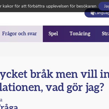
 kakor för att förbättra upplevelsen för besökaren
Ja
Langua
Frågor och svar
Spel
Tonåring
Str
cket bråk men vill i
lationen, vad gör jag?
na
råga