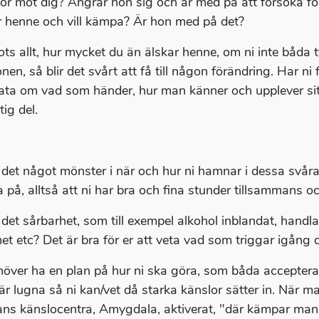
ör mot dig? Ångrar hon sig och är med på att försöka för
r henne och vill kämpa? Är hon med på det?
rots allt, hur mycket du än älskar henne, om ni inte båda 
onen, så blir det svårt att få till någon förändring. Har 
rata om vad som händer, hur man känner och upplever situ
tig del.
 det något mönster i när och hur ni hamnar i dessa svåra 
 på, alltså att ni har bra och fina stunder tillsammans o
 det sårbarhet, som till exempel alkohol inblandat, handla
t etc? Det är bra för er att veta vad som triggar igång 
höver ha en plan på hur ni ska göra, som båda accepter
 är lugna så ni kan/vet då starka känslor sätter in. När ma
ans känslocentra, Amygdala, aktiverat, "där kämpar man o