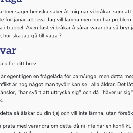
artner säger hemska saker åt mig när vi bråkar, som att h
nte förtjänar att leva. Jag vill lämna men hon har problem
 i trubbel. Även fast vi bråkar å sårar varandra så bryr
 hur ska jag gå till väga ?
var
ack för ditt brev.
 är egentligen en frågelåda för barn/unga, men detta me
flikt är nog något man tyvärr kan se i alla åldrar. Det lå
känslor, "har svårt att uttrycka sig" och då "häver ur sig
k.
detta så älskar du din tjej och vill inte lämna, utan försö
i prata med varandra om detta då ni inte har en konflikt, 