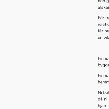
hon g
älska
För t
relati
får p
en vik
Finns
bygga
Finns
hemme
Ni be
då ni
hjärn