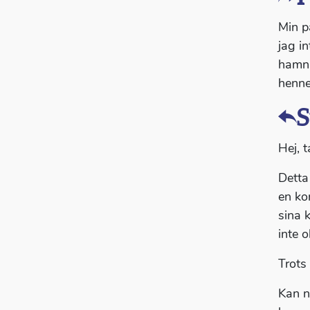
Min p
jag i
hamna
henne,
S
Hej, t
Detta
en kon
sina 
inte o
Trots 
Kan n