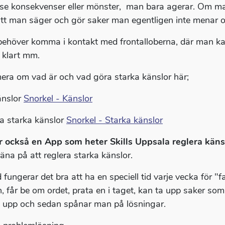
, se konsekvenser eller mönster, man bara agerar. Om man
att man säger och gör saker man egentligen inte menar o
ehöver komma i kontakt med frontalloberna, där man kan
 klart mm.
era om vad är och vad göra starka känslor här;
änslor
Snorkel - Känslor
ra starka känslor
Snorkel - Starka känslor
r också en App som heter Skills Uppsala reglera käns
räna på att reglera starka känslor.
d fungerar det bra att ha en speciell tid varje vecka för "
 får be om ordet, prata en i taget, kan ta upp saker som ä
s upp och sedan spånar man på lösningar.