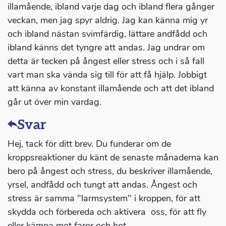
illamående, ibland varje dag och ibland flera gånger
veckan, men jag spyr aldrig. Jag kan känna mig yr
och ibland nästan svimfärdig, lättare andfådd och
ibland känns det tyngre att andas. Jag undrar om
detta är tecken på ångest eller stress och i så fall
vart man ska vända sig till för att få hjälp. Jobbigt
att känna av konstant illamående och att det ibland
går ut över min vardag.
Svar
Hej, tack för ditt brev. Du funderar om de
kroppsreaktioner du känt de senaste månaderna kan
bero på ångest och stress, du beskriver illamående,
yrsel, andfådd och tungt att andas. Ångest och
stress är samma "larmsystem" i kroppen, för att
skydda och förbereda och aktivera oss, för att fly
eller kämpa mot faror och hot.