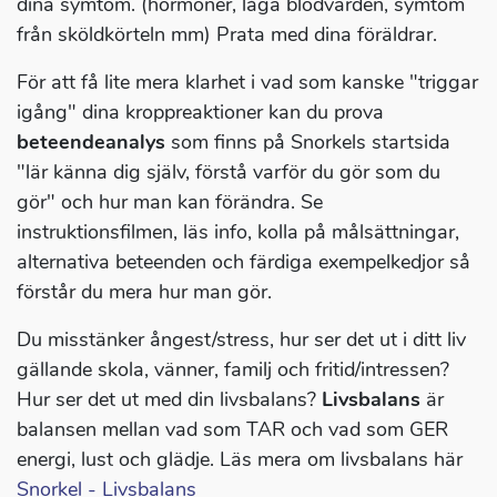
dina symtom. (hormoner, låga blodvärden, symtom
från sköldkörteln mm) Prata med dina föräldrar.
För att få lite mera klarhet i vad som kanske "triggar
igång" dina kroppreaktioner kan du prova
beteendeanalys
som finns på Snorkels startsida
"lär känna dig själv, förstå varför du gör som du
gör" och hur man kan förändra. Se
instruktionsfilmen, läs info, kolla på målsättningar,
alternativa beteenden och färdiga exempelkedjor så
förstår du mera hur man gör.
Du misstänker ångest/stress, hur ser det ut i ditt liv
gällande skola, vänner, familj och fritid/intressen?
Hur ser det ut med din livsbalans?
Livsbalans
är
balansen mellan vad som TAR och vad som GER
energi, lust och glädje. Läs mera om livsbalans här
Snorkel - Livsbalans