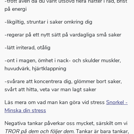
-trött även då du varit utsövd flera nätter i rad, brist
på energi
-likgiltig, struntar i saker omkring dig
-regerar på ett nytt sätt på vardagliga små saker
-lätt irriterad, otålig
-ont i magen, ömhet i nack- och skulder muskler,
huvudvärk, hjärtklappning
-svårare att koncentrera dig, glömmer bort saker,
svårt att hitta, veta var man lagt saker
Läs mera om vad man kan göra vid stress
Snorkel -
Minska din stress
Negativa tankar påverkar oss mycket, särskilt om vi
TROR på dem och följer dem.
Tankar är bara tankar,