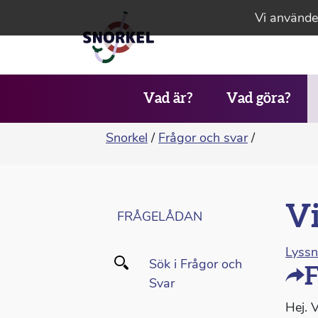
Vi använder
Vad är?
Vad göra?
Snorkel
/
Frågor och svar
/
Vi
FRÅGELÅDAN
Lyss
Sök i Frågor och
F
Svar
Hej. 