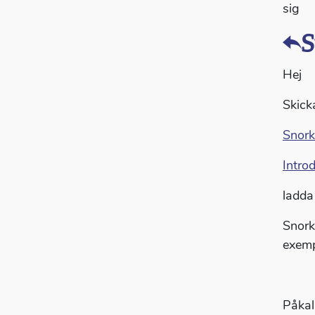
sig
S
Hej
Skicka
Snork
Intro
ladda
Snork
exemp
Påkal