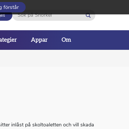
g förstår
Sök
ges
ategier
Appar
Om
ter inlåst på skoltoaletten och vill skada