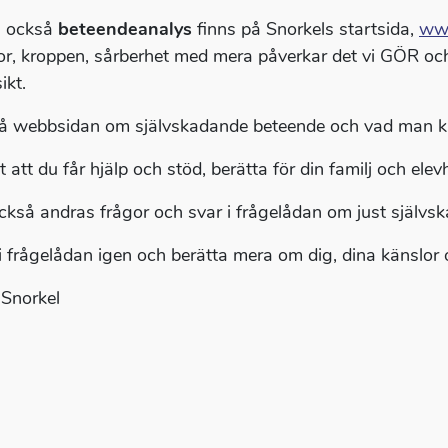
 också
beteendeanalys
finns på Snorkels startsida,
www
or, kroppen, sårberhet med mera påverkar det vi GÖR och
ikt.
å webbsidan om självskadande beteende och vad man 
t att du får hjälp och stöd, berätta för din familj och el
ckså andras frågor och svar i frågelådan om just självs
 i frågelådan igen och berätta mera om dig, dina känslor o
Snorkel