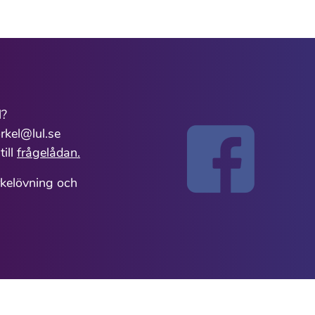
l?
rkel@lul.se
till
frågelådan.
rkelövning och