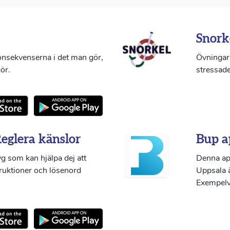
Snork
konsekvenserna i det man gör,
Övningar 
ör.
stressade
Reglera känslor
Bup a
g som kan hjälpa dej att
Denna ap
truktioner och lösenord
Uppsala ä
Exempelvi