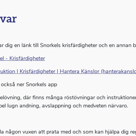
var
r dig en länk till Snorkels krisfärdigheter och en annan br
el - Krisfärdigheter
duktion | Krisfärdigheter | Hantera Känslor (hanterakanslo
 också ner Snorkels app
elövning, där finns många röstövningar och instruktioner f
el lugn andning, avslappning och medveten närvaro.
la någon vuxen att prata med och som kan hjälpa dig reg