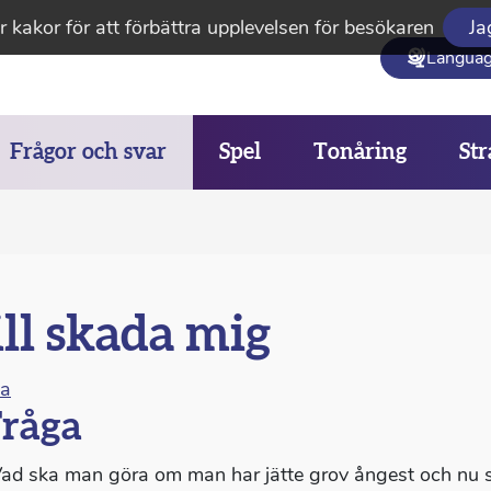
 kakor för att förbättra upplevelsen för besökaren
Ja
Langua
Frågor och svar
Spel
Tonåring
Str
ll skada mig
na
råga
Vad ska man göra om man har jätte grov ångest och nu sit