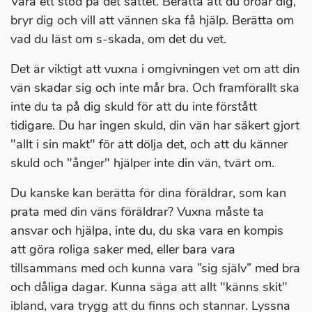
Vara ett stöd på det sättet. Berätta att du oroar dig,
bryr dig och vill att vännen ska få hjälp. Berätta om
vad du läst om s-skada, om det du vet.
Det är viktigt att vuxna i omgivningen vet om att din
vän skadar sig och inte mår bra. Och framförallt ska
inte du ta på dig skuld för att du inte förstått
tidigare. Du har ingen skuld, din vän har säkert gjort
"allt i sin makt" för att dölja det, och att du känner
skuld och "ånger" hjälper inte din vän, tvärt om.
Du kanske kan berätta för dina föräldrar, som kan
prata med din väns föräldrar? Vuxna måste ta
ansvar och hjälpa, inte du, du ska vara en kompis
att göra roliga saker med, eller bara vara
tillsammans med och kunna vara ”sig själv” med bra
och dåliga dagar. Kunna säga att allt "känns skit"
ibland, vara trygg att du finns och stannar. Lyssna