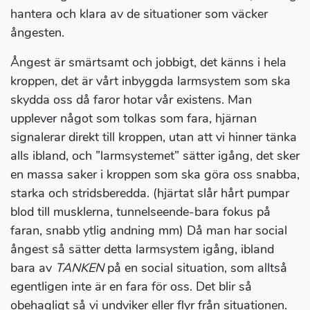
hantera och klara av de situationer som väcker
ångesten.
Ångest är smärtsamt och jobbigt, det känns i hela
kroppen, det är vårt inbyggda larmsystem som ska
skydda oss då faror hotar vår existens. Man
upplever något som tolkas som fara, hjärnan
signalerar direkt till kroppen, utan att vi hinner tänka
alls ibland, och ”larmsystemet” sätter igång, det sker
en massa saker i kroppen som ska göra oss snabba,
starka och stridsberedda. (hjärtat slår hårt pumpar
blod till musklerna, tunnelseende-bara fokus på
faran, snabb ytlig andning mm) Då man har social
ångest så sätter detta larmsystem igång, ibland
bara av
TANKEN
på en social situation, som alltså
egentligen inte är en fara för oss. Det blir så
obehagligt så vi undviker eller flyr från situationen.