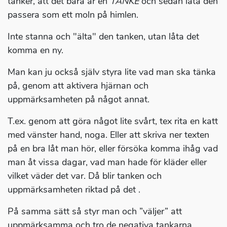
tänker, att det bara är en
TANKE
och sedan låta den
passera som ett moln på himlen.
Inte stanna och "älta" den tanken, utan låta det
komma en ny.
Man kan ju också själv styra lite vad man ska tänka
på, genom att aktivera hjärnan och
uppmärksamheten på något annat.
T.ex. genom att göra något lite svårt, tex rita en katt
med vänster hand, noga. Eller att skriva ner texten
på en bra låt man hör, eller försöka komma ihåg vad
man åt vissa dagar, vad man hade för kläder eller
vilket väder det var. Då blir tanken och
uppmärksamheten riktad på det .
På samma sätt så styr man och ”väljer” att
uppmärksamma och tro de negativa tankarna.