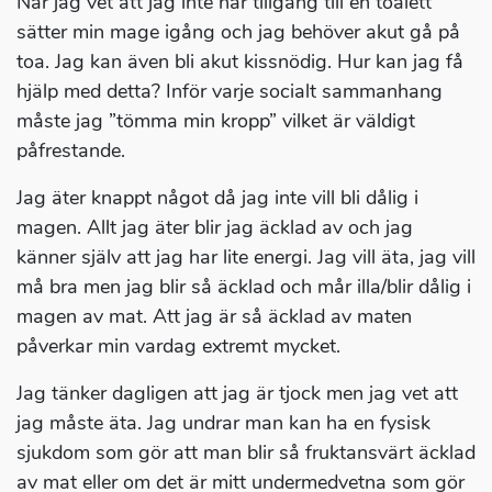
När jag vet att jag inte har tillgång till en toalett
sätter min mage igång och jag behöver akut gå på
toa. Jag kan även bli akut kissnödig. Hur kan jag få
hjälp med detta? Inför varje socialt sammanhang
måste jag ”tömma min kropp” vilket är väldigt
påfrestande.
Jag äter knappt något då jag inte vill bli dålig i
magen. Allt jag äter blir jag äcklad av och jag
känner själv att jag har lite energi. Jag vill äta, jag vill
må bra men jag blir så äcklad och mår illa/blir dålig i
magen av mat. Att jag är så äcklad av maten
påverkar min vardag extremt mycket.
Jag tänker dagligen att jag är tjock men jag vet att
jag måste äta. Jag undrar man kan ha en fysisk
sjukdom som gör att man blir så fruktansvärt äcklad
av mat eller om det är mitt undermedvetna som gör