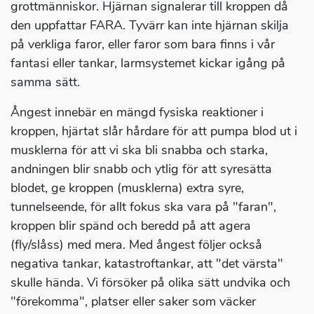
grottmänniskor. Hjärnan signalerar till kroppen då
den uppfattar FARA. Tyvärr kan inte hjärnan skilja
på verkliga faror, eller faror som bara finns i vår
fantasi eller tankar, larmsystemet kickar igång på
samma sätt.
Ångest innebär en mängd fysiska reaktioner i
kroppen, hjärtat slår hårdare för att pumpa blod ut i
musklerna för att vi ska bli snabba och starka,
andningen blir snabb och ytlig för att syresätta
blodet, ge kroppen (musklerna) extra syre,
tunnelseende, för allt fokus ska vara på "faran",
kroppen blir spänd och beredd på att agera
(fly/slåss) med mera. Med ångest följer också
negativa tankar, katastroftankar, att "det värsta"
skulle hända. Vi försöker på olika sätt undvika och
"förekomma", platser eller saker som väcker