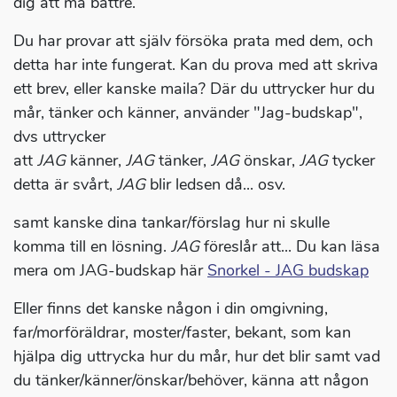
dig att må bättre.
Du har provar att själv försöka prata med dem, och
detta har inte fungerat. Kan du prova med att skriva
ett brev, eller kanske maila? Där du uttrycker hur du
mår, tänker och känner, använder "Jag-budskap",
dvs uttrycker
att
JAG
känner,
JAG
tänker,
JAG
önskar,
JAG
tycker
detta är svårt,
JAG
blir ledsen då... osv.
samt kanske dina tankar/förslag hur ni skulle
komma till en lösning.
JAG
föreslår att... Du kan läsa
mera om JAG-budskap här
Snorkel - JAG budskap
Eller finns det kanske någon i din omgivning,
far/morföräldrar, moster/faster, bekant, som kan
hjälpa dig uttrycka hur du mår, hur det blir samt vad
du tänker/känner/önskar/behöver, känna att någon