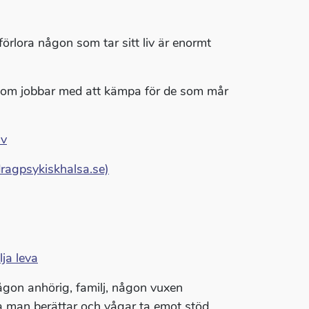
örlora någon som tar sitt liv är enormt
 som jobbar med att kämpa för de som mår
iv
dragpsykiskhalsa.se)
lja leva
ågon anhörig, familj, någon vuxen
bara man berättar och vågar ta emot stöd