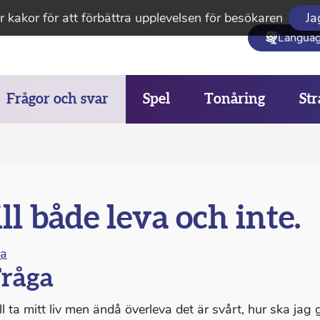
 kakor för att förbättra upplevelsen för besökaren
Ja
Langua
Frågor och svar
Spel
Tonåring
Str
ll både leva och inte.
na
råga
ll ta mitt liv men ändå överleva det är svårt, hur ska jag 