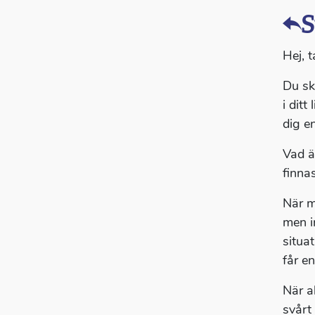
S
Hej, t
Du sk
i ditt
dig en
Vad ä
finnas
När m
men i
situat
får en
När a
svårt