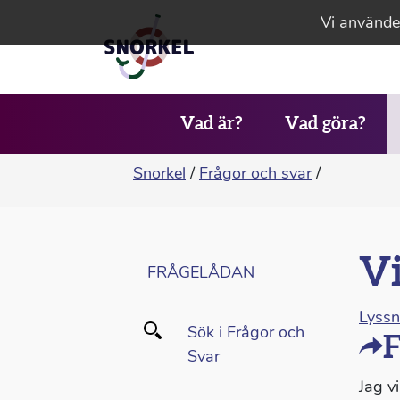
Vi använder
Vad är?
Vad göra?
Snorkel
/
Frågor och svar
/
Vi
FRÅGELÅDAN
Lyss
Sök i Frågor och
F
Svar
Jag vi