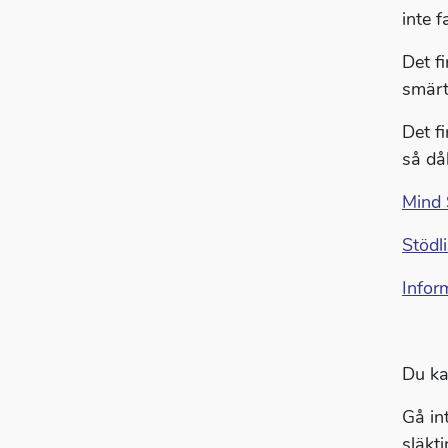
inte f
Det f
smärt
Det f
så dål
Mind 
Stödl
Inform
Du ka
Gå in
släkt