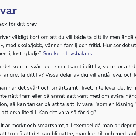
var
ack för ditt brev.
river väldigt kort om att du vill både ta ditt liv men änd
 liv, med skola/jobb, vänner, familj och fritid. Hur ser det
ergi, lust, glädje?
Snorkel - Livsbalans
r det som är svårt och smärtsamt i ditt liv, som gör att d
 längre, ta ditt liv? Vissa delar av dig vill ändå leva, och 
an har det svårt och smärtsamt i livet, inte lever det li
nte nått fram eller på annat sätt varit med om svåra händ
ion, så kan tankar på att ta sitt liv vara "som en lösning"
 att orka lite till. Kan det vara så för dig?
llt är mörkt och smärtsamt, till exempel då man är deprim
 att tro på att det kan bli bättre, man kan till och med t