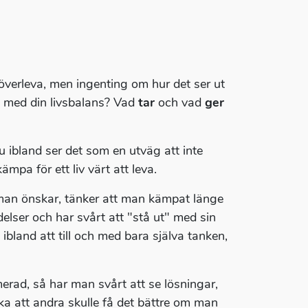
å överleva, men ingenting om hur det ser ut
 ut med din livsbalans? Vad
tar
och vad
ger
u ibland ser det som en utväg att inte
kämpa för ett liv värt att leva.
v man önskar, tänker att man kämpat länge
elser och har svårt att "stå ut" med sin
 ibland att till och med bara själva tanken,
erad, så har man svårt att se lösningar,
änka att andra skulle få det bättre om man