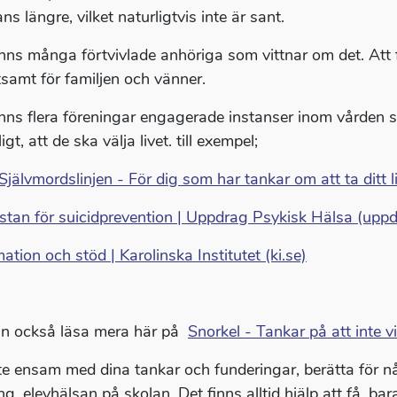
ans längre, vilket naturligtvis inte är sant.
inns många förtvivlade anhöriga som vittnar om det. Att f
samt för familjen och vänner.
inns flera föreningar engagerade instanser inom vården
igt, att de ska välja livet. till exempel;
Självmordslinjen - För dig som har tankar om att ta ditt l
istan för suicidprevention | Uppdrag Psykisk Hälsa (upp
ation och stöd | Karolinska Institutet (ki.se)
n också läsa mera här på
Snorkel - Tankar på att inte vi
te ensam med dina tankar och funderingar, berätta för n
ing, elevhälsan på skolan. Det finns alltid hjälp att få, 