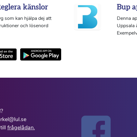
Reglera känslor
Bup a
g som kan hjälpa dej att
Denna ap
truktioner och lösenord
Uppsala ä
Exempelvi
l?
rkel@lul.se
till
frågelådan.