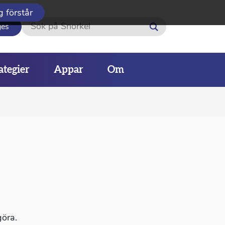
g förstår
Sök
ges
ategier
Appar
Om
göra.