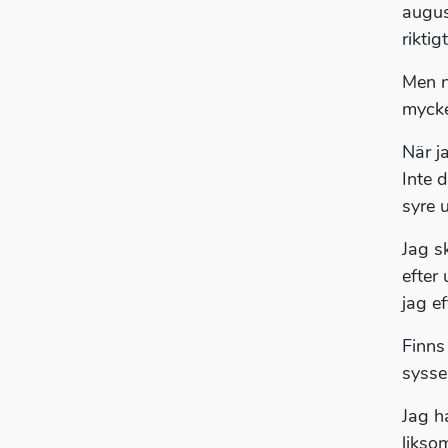
august
riktig
Men n
mycke
När j
Inte 
syre u
Jag s
efter
jag e
Finns
syssel
Jag h
likso