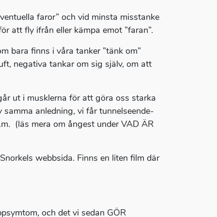
entuella faror” och vid minsta misstanke
r att fly ifrån eller kämpa emot ”faran”.
som bara finns i våra tanker ”tänk om”
luft, negativa tankar om sig själv, om att
år ut i musklerna för att göra oss starka
av samma anledning, vi får tunnelseende-
ng m.m. (läs mera om ångest under VAD ÄR
rkels webbsida. Finns en liten film där
roppsymtom, och det vi sedan GÖR