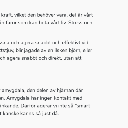
kraft, vilket den behöver vara, det är vårt
ån faror som kan hota vårt liv. Stress och
yssna och agera snabbt och effektivt vid
juv, blir jagade av en ilsken björn, eller
ch agera snabbt och direkt, utan att
r amygdala, den delen av hjärnan där
oben. Amygdala har ingen kontakt med
änkande. Därför agerar vi inte så ”smart
t kanske känns så just då.