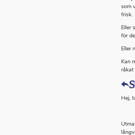
som v
frisk.
Eller
för d
Eller
Kan m
råkat
S
Hej, t
Utmat
långv