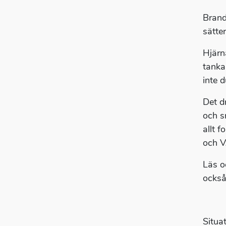
Brand
sätte
Hjärn
tankar
inte d
Det d
och s
allt 
och 
Läs o
också
Situa