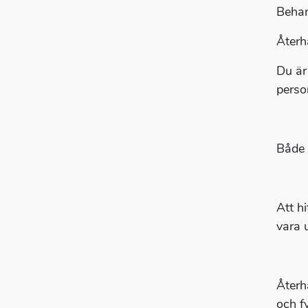
Behan
Återh
Du är
perso
Både 
Att h
vara 
Återh
och f