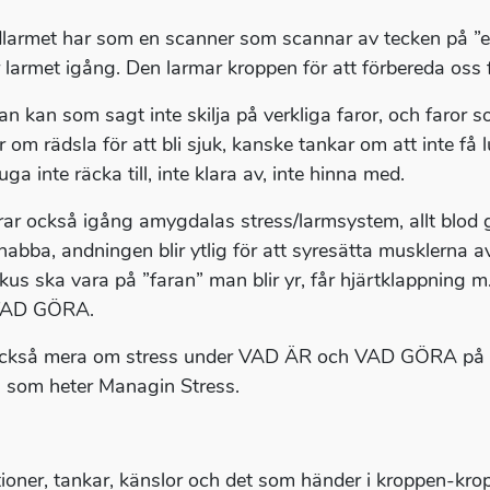
larmet har som en scanner som scannar av tecken på ”ev
r larmet igång. Den larmar kroppen för att förbereda oss fö
an kan som sagt inte skilja på verkliga faror, och faror 
 om rädsla för att bli sjuk, kanske tankar om att inte få 
uga inte räcka till, inte klara av, inte hinna med.
rar också igång amygdalas stress/larmsystem, allt blod g
nabba, andningen blir ytlig för att syresätta musklerna 
fokus ska vara på ”faran” man blir yr, får hjärtklappni
VAD GÖRA.
ckså mera om stress under VAD ÄR och VAD GÖRA på Sno
 som heter Managin Stress.
tioner, tankar, känslor och det som händer i kroppen-k