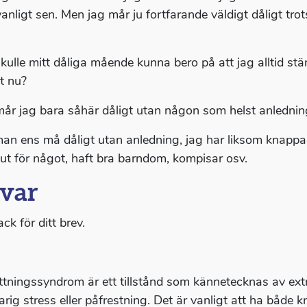
anligt sen. Men jag mår ju fortfarande väldigt dåligt tro
 skulle mitt dåliga mående kunna bero på att jag alltid stä
et nu?
 mår jag bara såhär dåligt utan någon som helst anlednin
an ens må dåligt utan anledning, jag har liksom knappast
 ut för något, haft bra barndom, kompisar osv.
var
ack för ditt brev.
tningssyndrom är ett tillstånd som kännetecknas av extr
arig stress eller påfrestning. Det är vanligt att ha både