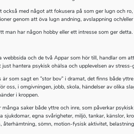
gt också med något att fokusera på som ger lugn och ro
tioner genom att öva lugn andning, avslappning och/elle
 att man har någon hobby eller ett intresse som ger detta.
 webbsida och de två Appar som hör till, handlar om att 
tt just hantera psykisk ohälsa och upplevelsen av stress
s är som sagt en ”stor bov” i dramat, det finns både yttre
ör oss, i omgivningen, jobb, skola, händelser av olika sla
änder i kroppen.
r många saker både yttre och inre, som påverkar psykisk h
ka sjukdomar, egna svårigheter, miljö, tankar, känslor, k
s, återhämtning, sömn, motion-fysisk aktivitet, belastnin