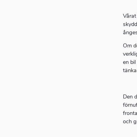
Vårat
skydd
ånges
Om de
verkl
en bi
tänka
Den d
förnu
front
och g