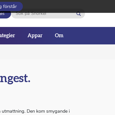
g förstår
Sök
ges
ategier
Appar
Om
ngest.
 min utmattning. Den kom smygande i