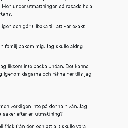
 Men under utmattningen så rasade hela
stans.
gen och går tillbaka till att var exakt
min familj bakom mig. Jag skulle aldrig
jag liksom inte backa undan. Det känns
ig igenom dagarna och räkna ner tills jag
men verkligen inte på denna nivån. Jag
a saker efter en utmattning?
i frisk från den och att allt skulle vara