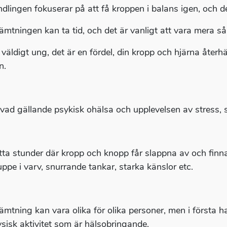
dlingen fokuserar på att få kroppen i balans igen, och de 
ämtningen kan ta tid, och det är vanligt att vara mera så
 väldigt ung, det är en fördel, din kropp och hjärna åter
n.
vad gällande psykisk ohälsa och upplevelsen av stress, s
itta stunder där kropp och knopp får slappna av och finna ”
uppe i varv, snurrande tankar, starka känslor etc.
ämtning kan vara olika för olika personer, men i första h
ysisk aktivitet som är hälsobringande.