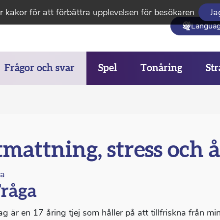
 kakor för att förbättra upplevelsen för besökaren
Ja
Langua
Frågor och svar
Spel
Tonåring
Str
mattning, stress och å
na
råga
Jag är en 17 åring tjej som håller på att tillfriskna från