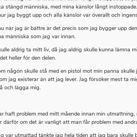
a stängd människa, med mina känslor långt instoppade.
ur jag byggt upp och alla känslor var överallt och ingen
u när jag är bättre är det precis som jag bygger upp den i
 människa som jag var innan.
ulle aldrig ta mitt liv, då jag aldrig skulle kunna lämna 
et heller för den delen.
m någon skulle stå med en pistol mot min panna skulle 
om jag existerar än att jag lever. Jag försöker mest ta m
å och lägga mig.
ar haft problem med mitt mående innan min utmattning, 
r därför om det är vanligt att man får problem med andr
g var utmattad tänkte jag hela tiden att jag bara skulle bl