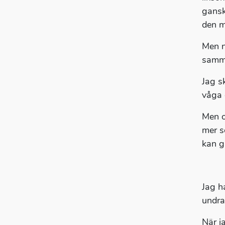
gansk
den m
Men n
samma
Jag sk
våga d
Men o
mer s
kan g
Jag h
undra
När ja