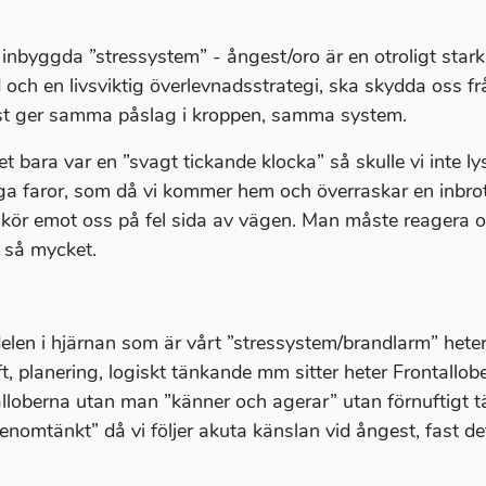
 inbyggda ”stressystem” - ångest/oro är en otroligt stark 
 och en livsviktig överlevnadsstrategi, ska skydda oss fr
t ger samma påslag i kroppen, samma system.
t bara var en ”svagt tickande klocka” så skulle vi inte l
iga faror, som då vi kommer hem och överraskar en inbrottst
l kör emot oss på fel sida av vägen. Man måste reagera o
 så mycket.
elen i hjärnan som är vårt ”stressystem/brandlarm” hete
ft, planering, logiskt tänkande mm sitter heter Frontall
alloberna utan man ”känner och agerar” utan förnuftigt t
enomtänkt” då vi följer akuta känslan vid ångest, fast de