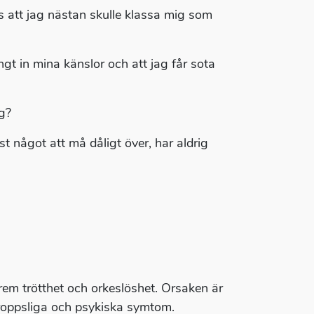
ts att jag nästan skulle klassa mig som
ngt in mina känslor och att jag får sota
g?
 något att må dåligt över, har aldrig
em trötthet och orkeslöshet. Orsaken är
 kroppsliga och psykiska symtom.