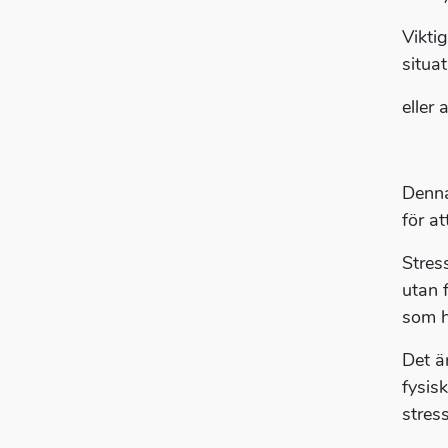
Vikti
situa
eller
Denna
för a
Stres
utan f
som h
Det ä
fysis
stres