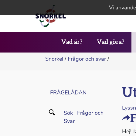
Vi använder
Vad är?
Vad göra?
Snorkel
/
Frågor och svar
/
Ut
FRÅGELÅDAN
Lyss
Sök i Frågor och
F
Svar
Hej! 