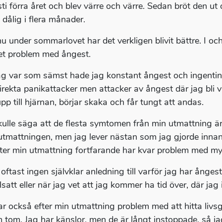
i förra året och blev värre och värre. Sedan bröt den ut or
t dålig i flera månader.
u under sommarlovet har det verkligen blivit bättre. I oc
t problem med ångest.
ag var som sämst hade jag konstant ångest och ingenting
direkta panikattacker men attacker av ångest där jag bli v
pp till hjärnan, börjar skaka och får tungt att andas.
kulle säga att de flesta symtomen från min utmattning är
 utmattningen, men jag lever nästan som jag gjorde inna
fter min utmattning fortfarande har kvar problem med my
 oftast ingen självklar anledning till varför jag har ånge
satt eller när jag vet att jag kommer ha tid över, där jag
ar också efter min utmattning problem med att hitta livs
m tom. Jag har känslor, men de är långt instoppade, så ja