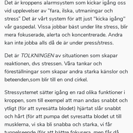
Det är kroppens alarmsystem som kickar igång oss
vid upplevelser av ”fara, ilska, utmaningar och
stress” Det är vårt system för att just "kicka igång"
vår gaspedal. Vissa jobbar bäst under lite stress, blir
mera fokuserade, alerta och koncentrerade. Andra
kan inte jobba alls då de är under press/stress.
Det är
TOLKNINGEN
av situationen som skapar
reaktionen, dvs stressen. Våra tankar och
föreställningar som skapar andra starka känslor och
beteenden,som blir till en ond cirkel.
Stressystemet sätter igång en rad olika funktioner i
kroppen, som till exempel att man andas snabbt och
ytligt (för att syresätta blodet) hjärtat slår snabbt
och hårt (för att pumpa det syresatta blodet ut till
musklerna, vi ska bli snabba och starka, vi får
tunnelseende (för att bättre fokusera, men får då