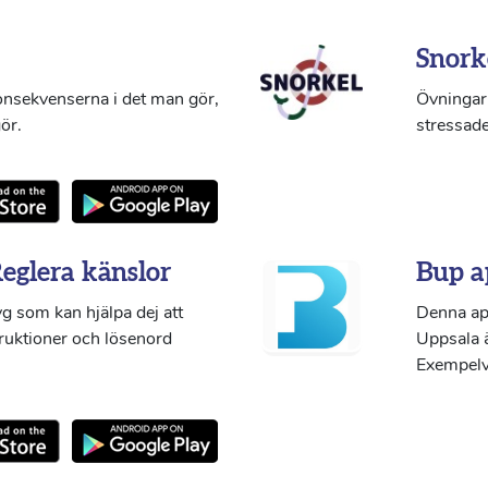
Snork
konsekvenserna i det man gör,
Övningar 
ör.
stressade
Reglera känslor
Bup a
g som kan hjälpa dej att
Denna ap
truktioner och lösenord
Uppsala ä
Exempelvi