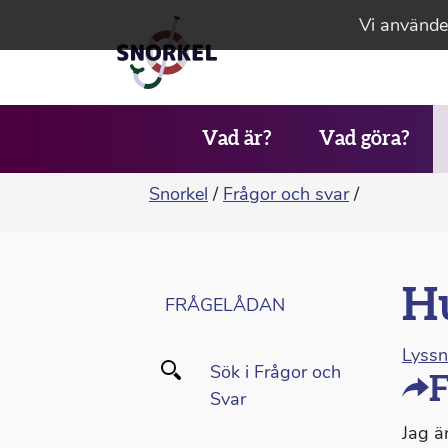
Vi använder
Vad är?
Vad göra?
Snorkel
/
Frågor och svar
/
Hu
FRÅGELÅDAN
Lyss
Sök i Frågor och
F
Svar
Jag ä