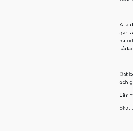
Alla 
gansk
naturl
sådan
Det b
och g
Läs m
Sköt 