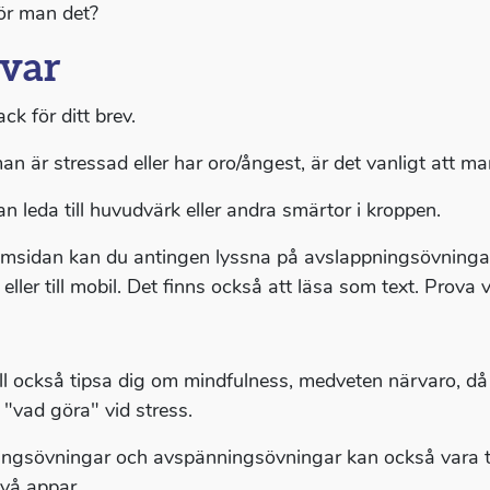
ör man det?
var
ack för ditt brev.
an är stressad eller har oro/ångest, är det vanligt att m
an leda till huvudvärk eller andra smärtor i kroppen.
msidan kan du antingen lyssna på avslappningsövningar 
 eller till mobil. Det finns också att läsa som text. Prov
ill också tipsa dig om mindfulness, medveten närvaro, då 
 "vad göra" vid stress.
ngsövningar och avspänningsövningar kan också vara til
två appar.