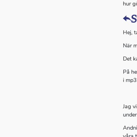
hur g
S
Hej, t
När m
Det k
På he
i mp3
Jag v
under
Andni
våra 