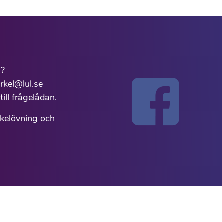
l?
rkel@lul.se
till
frågelådan.
rkelövning och