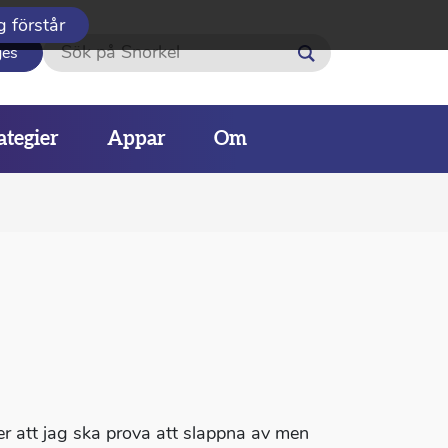
g förstår
Sök
ges
ategier
Appar
Om
r att jag ska prova att slappna av men