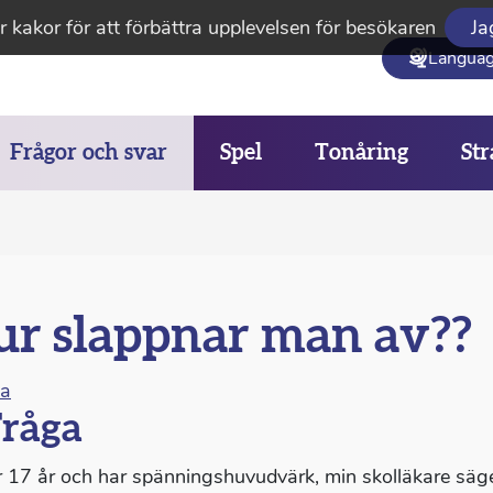
 kakor för att förbättra upplevelsen för besökaren
Ja
Langua
Frågor och svar
Spel
Tonåring
Str
r slappnar man av??
na
råga
r 17 år och har spänningshuvudvärk, min skolläkare säge