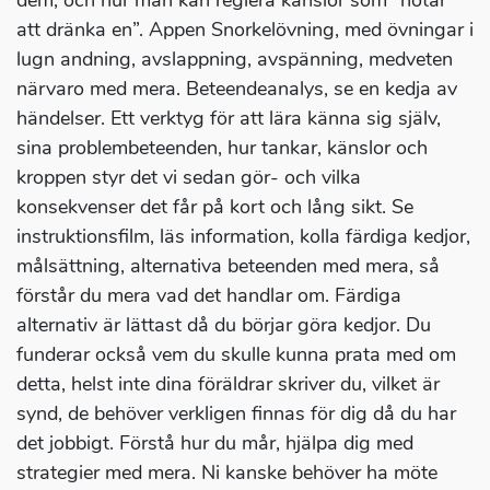
dem, och hur man kan reglera känslor som ”hotar
att dränka en”. Appen Snorkelövning, med övningar i
lugn andning, avslappning, avspänning, medveten
närvaro med mera. Beteendeanalys, se en kedja av
händelser. Ett verktyg för att lära känna sig själv,
sina problembeteenden, hur tankar, känslor och
kroppen styr det vi sedan gör- och vilka
konsekvenser det får på kort och lång sikt. Se
instruktionsfilm, läs information, kolla färdiga kedjor,
målsättning, alternativa beteenden med mera, så
förstår du mera vad det handlar om. Färdiga
alternativ är lättast då du börjar göra kedjor. Du
funderar också vem du skulle kunna prata med om
detta, helst inte dina föräldrar skriver du, vilket är
synd, de behöver verkligen finnas för dig då du har
det jobbigt. Förstå hur du mår, hjälpa dig med
strategier med mera. Ni kanske behöver ha möte