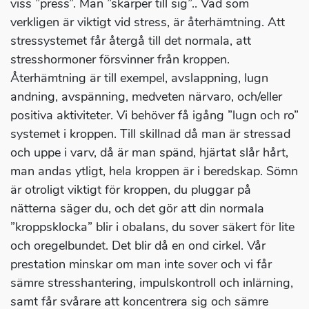
viss ”press”. Man ”skärper till sig”.. Vad som
verkligen är viktigt vid stress, är återhämtning. Att
stressystemet får återgå till det normala, att
stresshormoner försvinner från kroppen.
Återhämtning är till exempel, avslappning, lugn
andning, avspänning, medveten närvaro, och/eller
positiva aktiviteter. Vi behöver få igång ”lugn och ro”
systemet i kroppen. Till skillnad då man är stressad
och uppe i varv, då är man spänd, hjärtat slår hårt,
man andas ytligt, hela kroppen är i beredskap. Sömn
är otroligt viktigt för kroppen, du pluggar på
nätterna säger du, och det gör att din normala
”kroppsklocka” blir i obalans, du sover säkert för lite
och oregelbundet. Det blir då en ond cirkel. Vår
prestation minskar om man inte sover och vi får
sämre stresshantering, impulskontroll och inlärning,
samt får svårare att koncentrera sig och sämre