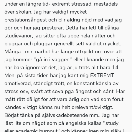
under en längre tid- extremt stressad, mestadels
över skolan. Jag har väldigt mycket
prestationsångest och blir aldrig nöjd med vad jag
gör och hur jag presterar. Detta har lett till dåliga
studievanor, jag sitter ofta uppe hela nätter och
pluggar och pluggar generellt sett väldigt mycket.
Många i min närhet har länge uttryckt oro över att
jag kommer "gå in i väggen" eller liknande men jag
har bara ignorerat det, jag är ju trots allt bara 14.
Men, på sista tiden har jag känt mig EXTREMT
omotiverad, ständigt trött, en konstant känsla av
stress osv, svårt att sova pga ångest och sånt. Har
mått rätt dåligt för att vara ärlig och vad som förut
kändes viktigt känns nu helt orelevant/oviktigt.
Börjat tänka på självskadebeteende mm.. Jag har
läst lite om något som på engelska kallas "study
eller academic burnout" och känner igen mig själv i