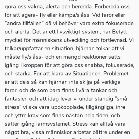
göra oss vakna, alerta och beredda. Förbereda oss
för att agera- fly eller kämpa/slåss. Vid faror eller
”andra tillfällen” då vi behöver vara extra fokuserade
och alerta. Det är ett livsviktigt system, har Betytt
mycket för människans utveckling och fortlevnad. Vi
tolkar/uppfattar en situation, hjärnan tolkar att vi
måste fly/slåss- och en mängd reaktioner sätts
igång i kroppen för att göra oss snabba, fokuserade,
och starka. För att klara av Situationen. Problemet
är att dels så kan hjärnan inte skilja på verkliga
faror, och de som bara finns i våra tankar och
fantasier, och att idag lever vi under ständig ”små
stress” vi ska vara uppkopplade, tillgängliga, inre
och yttre krav som finns nästan hela tiden, och
sätter igång larmsystemet. Stress kan alltså vara
något bra, vissa människor arbetar bättre under en