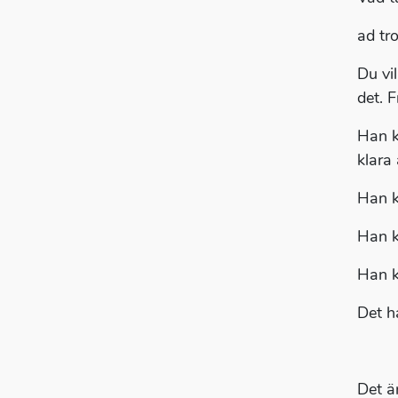
ad tr
Du vil
det. F
Han ka
klara 
Han k
Han ka
Han k
Det h
Det ä