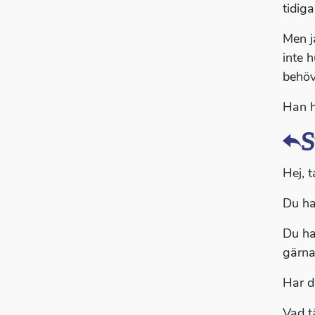
tidiga
Men j
inte h
behöv
Han ha
S
Hej, t
Du ha
Du ha
gärna
Har d
Vad t