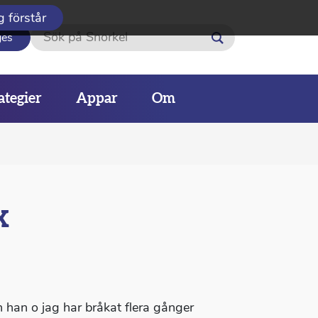
g förstår
Sök
ges
ategier
Appar
Om
x
än han o jag har bråkat flera gånger