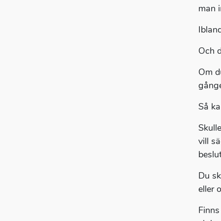
man in
Iblan
Och d
Om du
gång
Så ka
Skulle
vill 
beslu
Du sk
eller
Finns