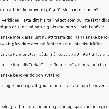
or du att det kommer att göra för skillnad mellan er?
l verkligen "lätta ditt hjärta" något som du inte fått tidi
rågan är ju också naturligtvis vad han vill och behöver...
nske inte klarar just nu att träffa dig, han kanske behöve
av att gå vidare och stå fast vid att ni inte ska träffas.
anske känner att ni båda mår bäst av att inte träffas alls 
nske inte alls "orkar" eller "klarar av" att höra och ta emo
anske behöver tid och avstånd.
ar inget med dig att göra, utan det är vad han behöver, 
r viktigt att man funderar noga för sig sjäv, vad det ege