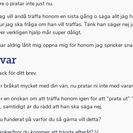
re o pratar inte just nu.
ag vill ändå träffa honom en sista gång o säga allt jag 
ur jag ska fråga om han vill träffas. Tänk han säger nej j
er verkligen hjälp mår super dåligt.
r aldrig låtit mig öppna mig för honom jag spricker snart 
var
ack för ditt brev.
r bråkat mycket med din vän, nu pratar ni inte med varan
r en önskan om att träffa honom igen för att "prata ut" "s
, samtidigt är du rädd att han ska säga nej.
u funderat på varför du så gärna vill detta?
änker/tror du kommer att hända efteråt? V