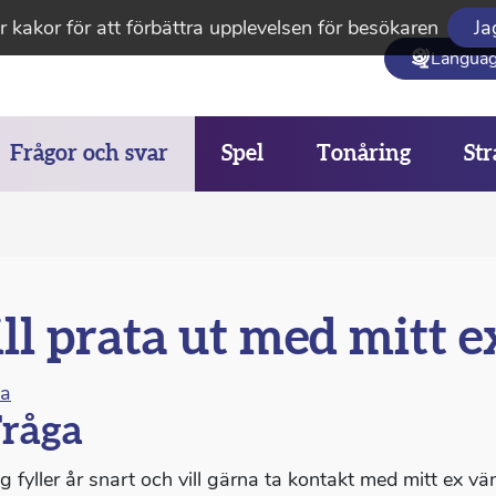
 kakor för att förbättra upplevelsen för besökaren
Ja
Langua
Frågor och svar
Spel
Tonåring
Str
ll prata ut med mitt e
na
råga
ag fyller år snart och vill gärna ta kontakt med mitt ex v