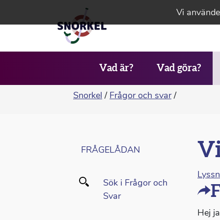
Vi använder
Vad är?
Vad göra?
Snorkel
/
Frågor och svar
/
Vi
FRÅGELÅDAN
Lyss
Sök i Frågor och
F
Svar
Hej j