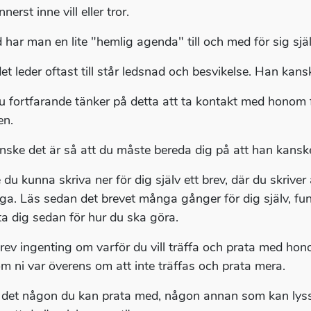
nerst inne vill eller tror.
d har man en lite "hemlig agenda" till och med för sig själ
et leder oftast till står ledsnad och besvikelse. Han kans
 fortfarande tänker på detta att ta kontakt med honom för
en.
nske det är så att du måste bereda dig på att han kanske
 du kunna skriva ner för dig själv ett brev, där du skriver 
säga. Läs sedan det brevet många gånger för dig själv, fun
ta dig sedan för hur du ska göra.
rev ingenting om varför du vill träffa och prata med ho
 om ni var överens om att inte träffas och prata mera.
 det någon du kan prata med, någon annan som kan lyss