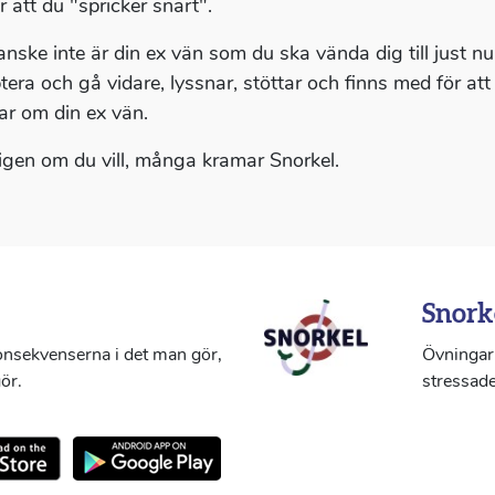
r att du "spricker snart".
anske inte är din ex vän som du ska vända dig till just n
tera och gå vidare, lyssnar, stöttar och finns med för at
ar om din ex vän.
 igen om du vill, många kramar Snorkel.
Snork
konsekvenserna i det man gör,
Övningar 
ör.
stressade