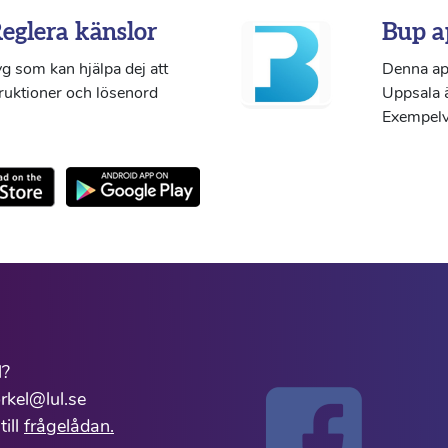
Reglera känslor
Bup a
g som kan hjälpa dej att
Denna ap
truktioner och lösenord
Uppsala ä
Exempelvi
l?
rkel@lul.se
till
frågelådan.