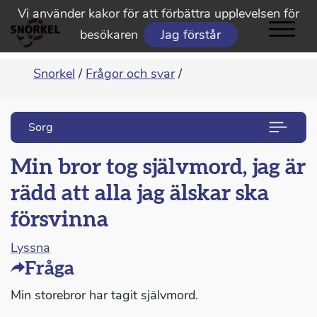
Vi använder kakor för att förbättra upplevelsen för
besökaren
Jag förstår
Snorkel
/
Frågor och svar
/
Sorg
Min bror tog självmord, jag är
rädd att alla jag älskar ska
försvinna
Lyssna
Fråga
Min storebror har tagit självmord.