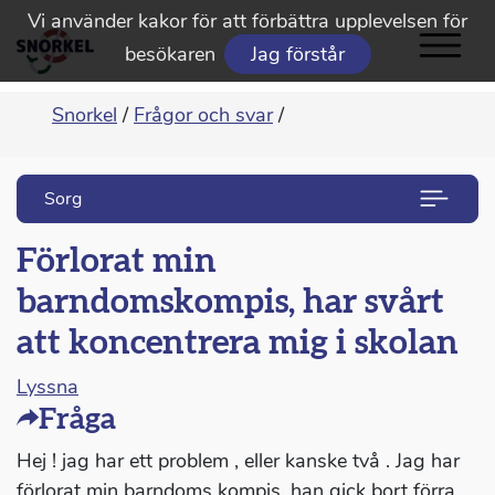
Vi använder kakor för att förbättra upplevelsen för
besökaren
Jag förstår
Snorkel
/
Frågor och svar
/
Sorg
Förlorat min
barndomskompis, har svårt
att koncentrera mig i skolan
Lyssna
Fråga
Hej ! jag har ett problem , eller kanske två . Jag har
förlorat min barndoms kompis, han gick bort förra