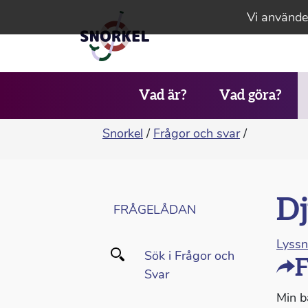
Vi använder
Vad är?
Vad göra?
Snorkel
/
Frågor och svar
/
Dj
FRÅGELÅDAN
Lyss
Sök i Frågor och
F
Svar
Min bä