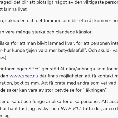
agedi det blir att plötsligt något av den viktigaste person
tt lämna livet.
n, saknaden och det tomrum som blir efteråt kommer nog 
an vara många starka och blandade känslor.
ilska (för att man blivit lämnad kvar, för att personen in
ar-hur kunde tjejen vara mer betydelsefull”. Och skuld- var
sv.)
igföreningen SPEC ger stöd åt nära/anhöriga som förlor
idan
www.spec.nu
där finns möjligheten att få kontak
mation, boktips mm. Att få prata med andra som vet va
nde saker kan vara av stor betydelse för ”läkningen”.
ser olika ut och fungerar olika för olika personer. Att ac
 har hänt fast jag avskyr och
INTE VILL
fatta det, är en 
 sig.