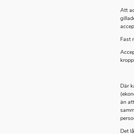
Att ac
gillad
accep
Fast 
Accep
kropp
Där k
(ekon
än at
samma
perso
Det l