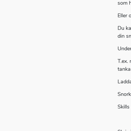
som h
Eller
Du ka
din s
Unde
T.ex.
tanka
Ladda
Snork
Skill