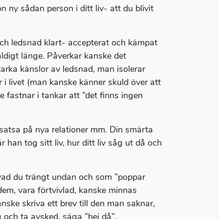
ny sådan person i ditt liv- att du blivit
och ledsnad klart- accepterat och kämpat
väldigt länge. Påverkar kanske det
arka känslor av ledsnad, man isolerar
 i livet (man kanske känner skuld över att
fastnar i tankar att ”det finns ingen
 satsa på nya relationer mm. Din smärta
 han tog sitt liv, hur ditt liv såg ut då och
, vad du trängt undan och som ”poppar
 dem, vara förtvivlad, kanske minnas
anske skriva ett brev till den man saknar,
 och ta avsked, säga ”hej då”.