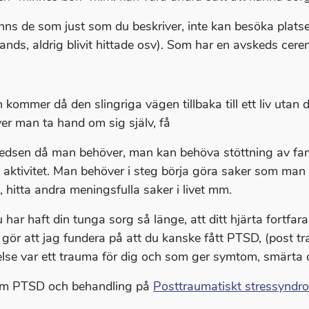
inns de som just som du beskriver, inte kan besöka platse
ands, aldrig blivit hittade osv). Som har en avskeds ceremo
 kommer då den slingriga vägen tillbaka till ett liv utan
er man ta hand om sig själv, få
ledsen då man behöver, man kan behöva stöttning av fami
k aktivitet. Man behöver i steg börja göra saker som man t
, hitta andra meningsfulla saker i livet mm.
 har haft din tunga sorg så länge, att ditt hjärta fortfar
 gör att jag fundera på att du kanske fått PTSD, (post t
lse var ett trauma för dig och som ger symtom, smärta 
om PTSD och behandling på
Posttraumatiskt stressynd