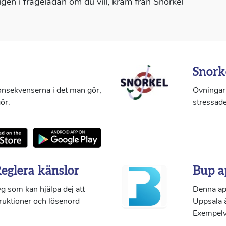
 igen i frågelådan om du vill, kram från Snorkel
Snork
konsekvenserna i det man gör,
Övningar 
ör.
stressade
Reglera känslor
Bup a
g som kan hjälpa dej att
Denna ap
truktioner och lösenord
Uppsala ä
Exempelvi