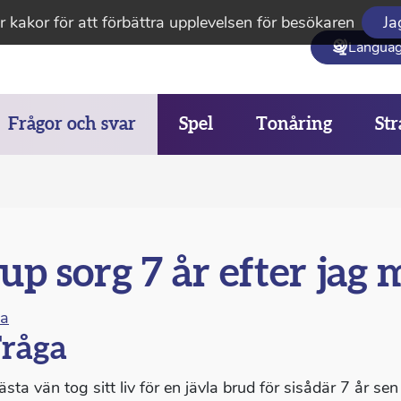
 kakor för att förbättra upplevelsen för besökaren
Ja
Langua
Frågor och svar
Spel
Tonåring
Str
up sorg 7 år efter jag
na
råga
sta vän tog sitt liv för en jävla brud för sisådär 7 år se