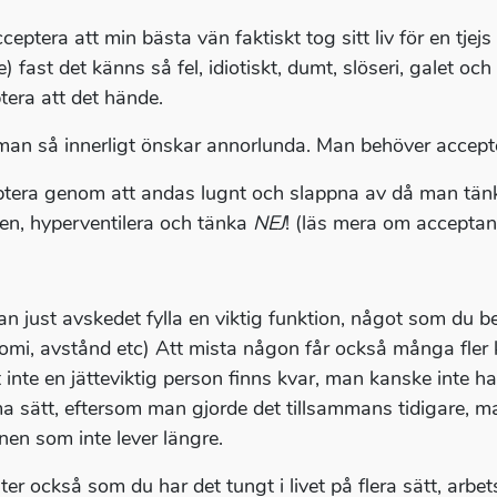
ceptera att min bästa vän faktiskt tog sitt liv för en tjej
e) fast det känns så fel, idiotiskt, dumt, slöseri, galet o
tera att det hände.
man så innerligt önskar annorlunda. Man behöver accept
tera genom att andas lugnt och slappna av då man tänker
en, hyperventilera och tänka
NEJ
! (läs mera om acceptan
an just avskedet fylla en viktig funktion, något som du be
omi, avstånd etc) Att mista någon får också många fler k
t inte en jätteviktig person finns kvar, man kanske inte 
 sätt, eftersom man gjorde det tillsammans tidigare, man 
nen som inte lever längre.
åter också som du har det tungt i livet på flera sätt, arbe