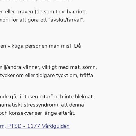
n eller graven (de som t.ex. har dött
ni för att göra ett ”avslut/farväl”.
 den viktiga personen man mist. Då
lj/andra vänner, viktigt med mat, sömn,
ycker om eller tidigare tyckt om, träffa
ande går i ”tusen bitar” och inte bleknat
raumatiskt stressyndrom), att denna
och konsekvenser länge efteråt.
rom, PTSD - 1177 Vårdguiden