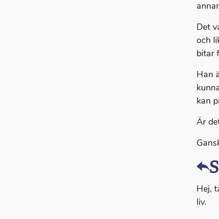
annan
Det v
och l
bitar 
Han ä
kunnat
kan p
Är de
Gansk
S
Hej, t
liv.