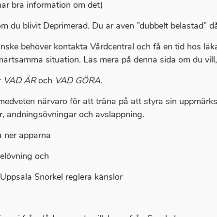
ar bra information om det)
 om du blivit Deprimerad. Du är även ”dubbelt belastad” då
nske behöver kontakta Vårdcentral och få en tid hos läk
märtsamma situation. Läs mera på denna sida om du vill
r
VAD ÄR
och
VAD GÖRA
.
 medveten närvaro för att träna på att styra sin uppmär
r, andningsövningar och avslappning.
 ner apparna
elövning och
s Uppsala Snorkel reglera känslor