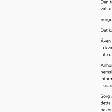
Den tr
valt a
Sorge
Det k
Även 
ju kv
inte o
Anhör
hems
infor
likna
Sorg 
detta
bakom