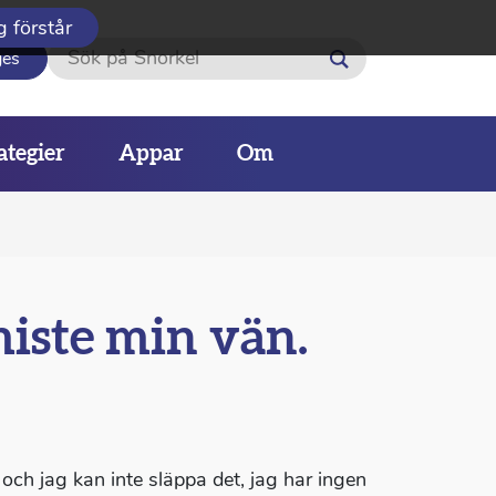
g förstår
Sök
ges
ategier
Appar
Om
 miste min vän.
n och jag kan inte släppa det, jag har ingen