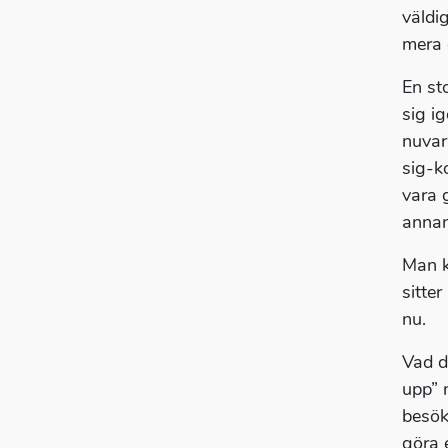
väldi
mera
En st
sig i
nuvar
sig-k
vara 
annan
Man k
sitter
nu.
Vad d
upp” 
besök
göra 