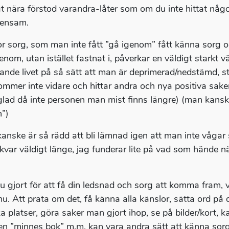
gt nära förstod varandra-låter som om du inte hittat någon 
 ensam.
or sorg, som man inte fått ”gå igenom” fått känna sorg 
genom, utan istället fastnat i, påverkar en väldigt starkt 
ande livet på så sätt att man är deprimerad/nedstämd, st
ommer inte vidare och hittar andra och nya positiva saker
glad då inte personen man mist finns längre) (man kanske 
”)
anske är så rädd att bli lämnad igen att man inte vågar
 kvar väldigt länge, jag funderar lite på vad som hände när
u gjort för att få din ledsnad och sorg att komma fram
nu. Att prata om det, få känna alla känslor, sätta ord på
a platser, göra saker man gjort ihop, se på bilder/kort, k
en ”minnes bok” m.m. kan vara andra sätt att känna sorg