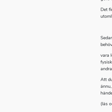
Det f
utoml
Sedan
behöv
vara 
fysis
andra
Att du
ännu,
hände
(läs 