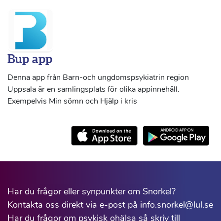
Bup app
Denna app från Barn-och ungdomspsykiatrin region
Uppsala är en samlingsplats för olika appinnehåll.
Exempelvis Min sömn och Hjälp i kris
Har du frågor eller synpunkter om Snorkel?
Kontakta oss direkt via e-post på info.snorkel@lul.se
Har du frågor om psykisk ohälsa så skriv till