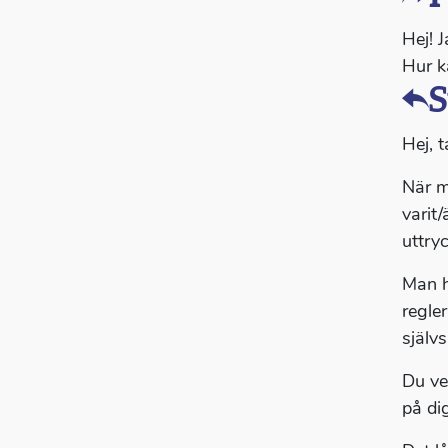
Hej! 
Hur k
S
Hej, t
När ma
varit
uttry
Man h
regle
självs
Du ve
på di