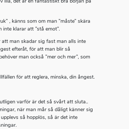
 illa, det är en fantastiskt bra början på
sbruk” , känns som om man ”måste” skära
inte klarar att ”stå emot”.
 att man skadar sig fast man alls inte
est efteråt, för att man blir så
å behöver man också ”mer och mer”, som
lfällen för att reglera, minska, din ångest.
ligen varför är det så svårt att sluta..
dningar, när man mår så dåligt känner sig
 upplevs så hopplös, så är det inte
sningar.