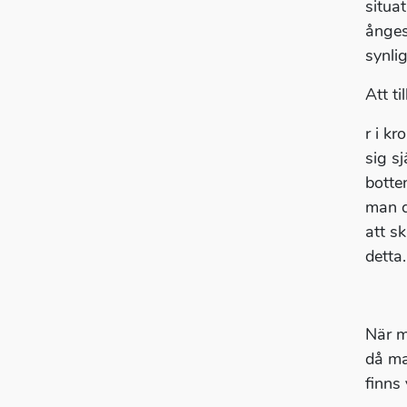
situa
ånges
synlig
Att t
r i k
sig s
botte
man d
att sk
detta.
När m
då ma
finns