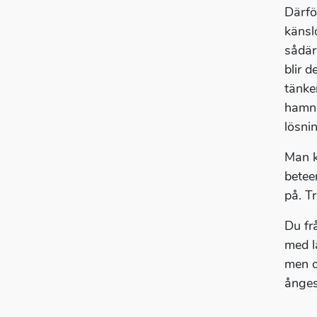
Därfö
känsl
sådär
blir d
tänke
hamna
lösni
Man k
betee
på. T
Du fr
med l
men o
ånges