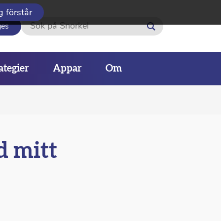
g förstår
Sök
ges
ategier
Appar
Om
d mitt