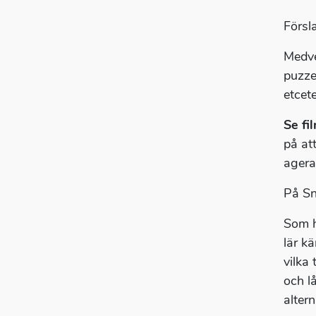
Försl
Medve
puzzel
etcet
Se fi
på at
agera
På Sn
Som h
lär k
vilka
och l
alter