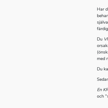
Har d
behan
själv
färdi
Du
V
orsak
(önska
med m
Du ka
Sedan
En K
och "