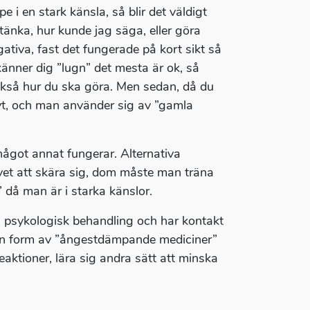
 i en stark känsla, så blir det väldigt
tänka, hur kunde jag säga, eller göra
gativa, fast det fungerade på kort sikt så
u känner dig ”lugn” det mesta är ok, så
också hur du ska göra. Men sedan, då du
vt, och man använder sig av ”gamla
något annat fungerar. Alternativa
ovet att skära sig, dom måste man träna
 då man är i starka känslor.
n psykologisk behandling och har kontakt
on form av ”ångestdämpande mediciner”
eaktioner, lära sig andra sätt att minska