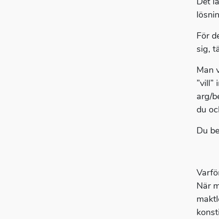
Det lå
lösnin
För d
sig, 
Man v
”vill”
arg/b
du oc
Du beh
Varfö
När m
maktl
konsti