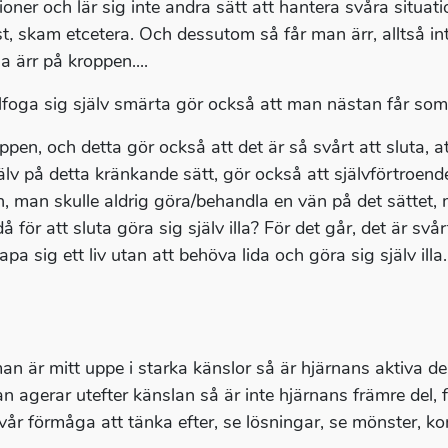
tioner och lär sig inte andra sätt att hantera svåra situa
t, skam etcetera. Och dessutom så får man ärr, alltså int
a ärr på kroppen....
illfoga sig själv smärta gör också att man nästan får som
roppen, och detta gör också att det är så svårt att sluta,
jälv på detta kränkande sätt, gör också att självförtroend
n, man skulle aldrig göra/behandla en vän på det sättet, 
å för att sluta göra sig själv illa? För det går, det är sv
apa sig ett liv utan att behöva lida och göra sig själv il
an är mitt uppe i starka känslor så är hjärnans aktiva de
n agerar utefter känslan så är inte hjärnans främre del, f
 vår förmåga att tänka efter, se lösningar, se mönster, k