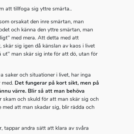
tt tillfoga sig yttre smärta..
t som orsakat den inre smärtan, man
 blodet och känna den yttre smärtan, man
åligt" med mera. Att detta med att
, skär sig igen då känslan av kaos i livet
 ut" man skär sig inte för att dö, utan för
 saker och situationer i livet, har inga
or med.
Det fungerar på kort sikt, men på
 ännu värre. Blir så att man behöva
r skam och skuld för att man skär sig och
e med att man skadar sig, blir rädda och
 tappar andra sätt att klara av svåra