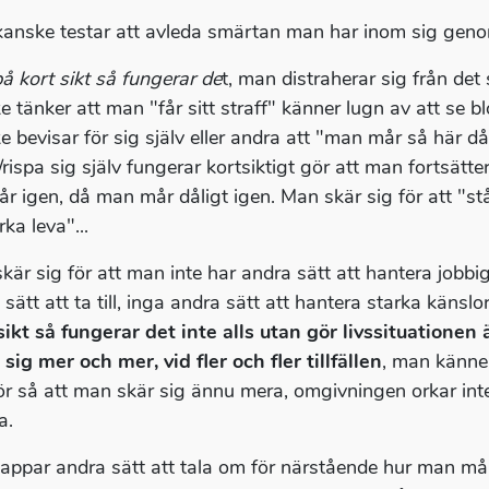
anske testar att avleda smärtan man har inom sig genom a
å kort sikt så fungerar de
t, man distraherar sig från de
e tänker att man "får sitt straff" känner lugn av att se
e bevisar för sig själv eller andra att "man mår så här d
rispa sig själv fungerar kortsiktigt gör att man fortsätter
år igen, då man mår dåligt igen. Man skär sig för att "stå
rka leva"...
kär sig för att man inte har andra sätt att hantera jobbiga
sätt att ta till, inga andra sätt att hantera starka känsl
sikt så fungerar det inte alls utan gör livssituationen
 sig mer och mer, vid fler och fler tillfällen
, man känne
ör så att man skär sig ännu mera, omgivningen orkar int
a.
appar andra sätt att tala om för närstående hur man mår,