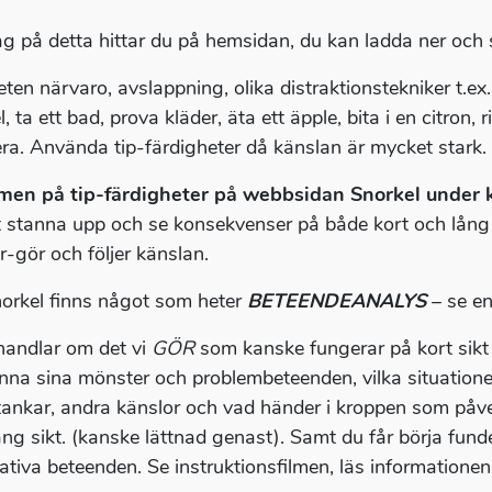
ag på detta hittar du på hemsidan, du kan ladda ner och s
ten närvaro, avslappning, olika distraktionstekniker t.ex.
, ta ett bad, prova kläder, äta ett äpple, bita i en citron, 
era. Använda tip-färdigheter då känslan är mycket stark.
lmen på tip-färdigheter på webbsidan Snorkel under k
t stanna upp och se konsekvenser på både kort och lång si
r-gör och följer känslan.
orkel finns något som heter
BETEENDEANALYS
– se en
andlar om det vi
GÖR
som kanske fungerar på kort sikt m
änna sina mönster och problembeteenden, vilka situatione
 tankar, andra känslor och vad händer i kroppen som påve
ång sikt. (kanske lättnad genast). Samt du får börja fund
nativa beteenden. Se instruktionsfilmen, läs informationen