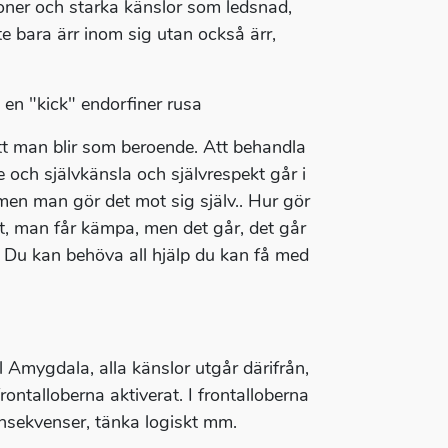
tioner och starka känslor som ledsnad,
e bara ärr inom sig utan också ärr,
 en "kick" endorfiner rusa
 att man blir som beroende. Att behandla
e och självkänsla och självrespekt går i
men man gör det mot sig själv.. Hur gör
årt, man får kämpa, men det går, det går
la. Du kan behöva all hjälp du kan få med
l Amygdala, alla känslor utgår därifrån,
rontalloberna aktiverat. I frontalloberna
onsekvenser, tänka logiskt mm.