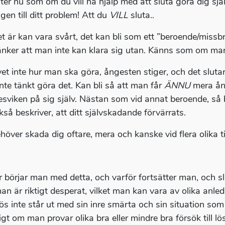
ter nu som om du vill ha hjälp med att sluta göra dig själv
gen till ditt problem! Att du
VILL
sluta..
et är kan vara svårt, det kan bli som ett ”beroende/mis
tänker att man inte kan klara sig utan. Känns som om man 
et inte hur man ska göra, ångesten stiger, och det slutar
 inte tänkt göra det. Kan bli så att man får
ÄNNU
mera ång
esviken på sig själv. Nästan som vid annat beroende, s
kså beskriver, att ditt självskadande förvärrats.
över skada dig oftare, mera och kanske vid flera olika til
r börjar man med detta, och varför fortsätter man, och slut
an är riktigt desperat, vilket man kan vara av olika anle
ös inte står ut med sin inre smärta och sin situation som
gt om man provar olika bra eller mindre bra försök till lö