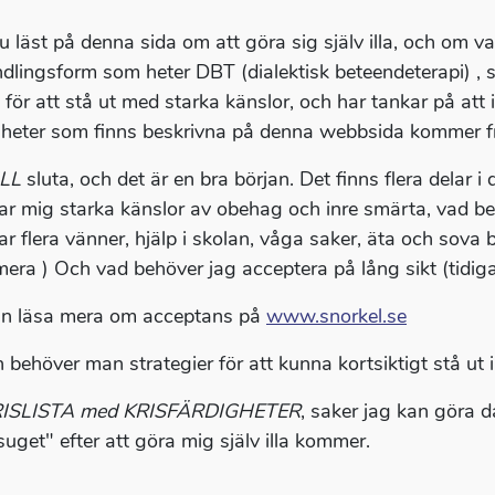
u läst på denna sida om att göra sig själv illa, och om 
dlingsform som heter DBT (dialektisk beteendeterapi) , s
a för att stå ut med starka känslor, och har tankar på att
gheter som finns beskrivna på denna webbsida kommer f
ILL
sluta, och det är en bra början. Det finns flera delar i 
ar mig starka känslor av obehag och inre smärta, vad behö
r flera vänner, hjälp i skolan, våga saker, äta och sova bä
era ) Och vad behöver jag acceptera på lång sikt (tidiga
n läsa mera om acceptans på
www.snorkel.se
 behöver man strategier för att kunna kortsiktigt stå ut i 
RISLISTA med KRISFÄRDIGHETER
, saker jag kan göra d
suget" efter att göra mig själv illa kommer.