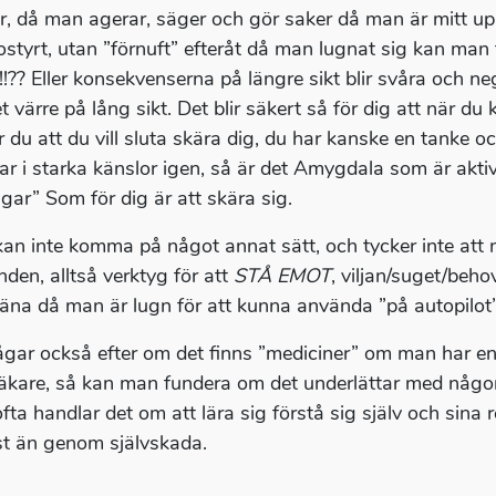
r, då man agerar, säger och gör saker då man är mitt uppe
ostyrt, utan ”förnuft” efteråt då man lugnat sig kan man 
!!?? Eller konsekvenserna på längre sikt blir svåra och ne
et värre på lång sikt. Det blir säkert så för dig att när d
r du att du vill sluta skära dig, du har kanske en tanke 
r i starka känslor igen, så är det Amygdala som är akti
ngar” Som för dig är att skära sig.
an inte komma på något annat sätt, och tycker inte att 
nden, alltså verktyg för att
STÅ EMOT
, viljan/suget/beh
räna då man är lugn för att kunna använda ”på autopilot”
ågar också efter om det finns ”mediciner” om man har e
äkare, så kan man fundera om det underlättar med någ
fta handlar det om att lära sig förstå sig själv och sina r
t än genom självskada.