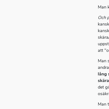
Man k
Och p
kansk
kansk
skära/
uppst
att "o
Man s
andra 
lång 
skära
det g
osäkr
Man t