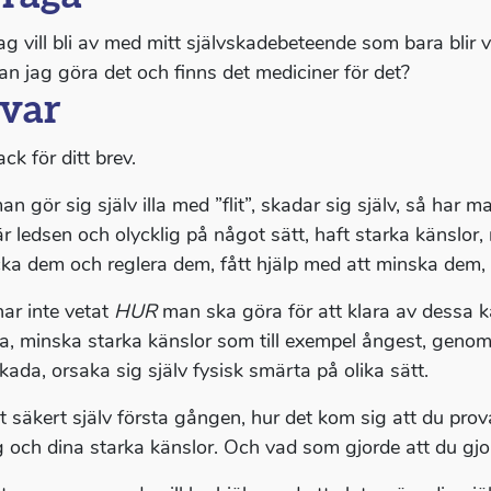
Jag vill bli av med mitt självskadebeteende som bara blir 
an jag göra det och finns det mediciner för det?
var
ack för ditt brev.
n gör sig själv illa med ”flit”, skadar sig själv, så har ma
/är ledsen och olycklig på något sätt, haft starka känslor
cka dem och reglera dem, fått hjälp med att minska dem, s
ar inte vetat
HUR
man ska göra för att klara av dessa kä
ra, minska starka känslor som till exempel ångest, genom 
kada, orsaka sig själv fysisk smärta på olika sätt.
t säkert själv första gången, hur det kom sig att du prov
g och dina starka känslor. Och vad som gjorde att du gjo