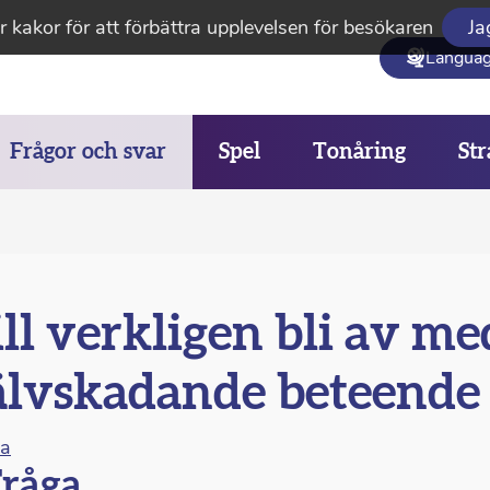
 kakor för att förbättra upplevelsen för besökaren
Ja
Langua
Frågor och svar
Spel
Tonåring
Str
ll verkligen bli av me
älvskadande beteende
na
råga