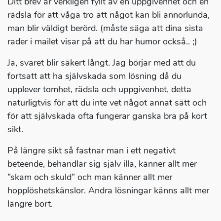
Ditt brev är verkligen fyllt av en uppgivenhet och en
rädsla för att våga tro att något kan bli annorlunda,
man blir väldigt berörd. (måste säga att dina sista
rader i mailet visar på att du har humor också.. ;)
Ja, svaret blir säkert långt. Jag börjar med att du
fortsatt att ha självskada som lösning då du
upplever tomhet, rädsla och uppgivenhet, detta
naturligtvis för att du inte vet något annat sätt och
för att självskada ofta fungerar ganska bra på kort
sikt.
På längre sikt så fastnar man i ett negativt
beteende, behandlar sig själv illa, känner allt mer
”skam och skuld” och man känner allt mer
hopplöshetskänslor. Andra lösningar känns allt mer
längre bort.