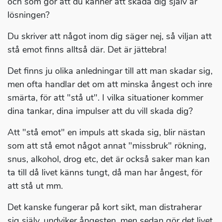
och som gör att du känner att skada dig själv är
lösningen?
Du skriver att något inom dig säger nej, så viljan att
stå emot finns alltså där. Det är jättebra!
Det finns ju olika anledningar till att man skadar sig,
men ofta handlar det om att minska ångest och inre
smärta, för att "stå ut". I vilka situationer kommer
dina tankar, dina impulser att du vill skada dig?
Att "stå emot" en impuls att skada sig, blir nästan
som att stå emot något annat "missbruk" rökning,
snus, alkohol, drog etc, det är också saker man kan
ta till då livet känns tungt, då man har ångest, för
att stå ut mm.
Det kanske fungerar på kort sikt, man distraherar
sig själv, undviker ångesten, men sedan gör det livet