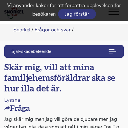
Vi använder kakor för att förbättra upplevelsen för
besökaren
Jag förstår
Snorkel
/
Frågor och svar
/
Självskadebeteende
Skär mig, vill att mina
familjehemsföräldrar ska se
hur illa det är.
Lyssna
Fråga
Jag skär mig men jag vill göra de djupare men jag
vågar typ inte, de e som att nåt i mig säger "nej" o