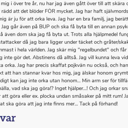
 mig i över tre år, nu har jag även gått över till att skä
r rädd att det blöder FÖR mycket. Jag har haft självmords
ig är ju för att orka leva. Jag har en bra familj, jag berätt
. Jag går även på BUP och ska få byta till en annan psyko
 så även dom ska jag få byta ut. Trots alla hjälpmedel fung
tattacker då jag bara ligger under täcket och gråter/ska
mast i hela världen. Jag skär mig "regelbundet" och få
 inte gör det. Abstinens då alltså. Jag vill kunna leva vid
ka orka. Jag har precis skaffat pojkvän nu också, och han
t att han stannar kvar hos mig, jag älskar honom grymt m
igt kan jag inte orka utan honom... Min arm ser för tillfäll
älla, vad ska jag göra!? Inget hjälper...! Och jag orkar sn
r att göra eller ex. plocka undan småsaker på mitt rum! Ja
at ska göra att jag inte finns mer... Tack på förhand!
var