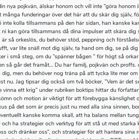
din nya pojkvän, älskar honom och vill inte ”göra honom il
t många funderingar över det här att du skär dig själv, fö
i inte kolla tillsammans på den här sidan, han kanske kan 
 ni kan göra tillsammans då dina impulser att skära dig sjä
u är så orkeslös, du behöver stöd, peppning och förståelse
ufft, var lite snäll mot dig själv, ta hand om dig, se på di
ker i små steg, om du ”spänner bågen ” för högt så orkar
n så går det framåt... Du har familj, pojkvän och proffs.
a dig, men du behöver nog träna på att tycka lite mer om 
ust nu. Jag tipsar dig också om två böcker, ”Vem är det so
te vinna ett krig” under rubriken boktips hittar du författ
sömn och motion är viktigt för att förebygga känslighet 
kus på det som är precis just nu med alla sina sinnen, bo
ventuellt kanske komma skall, att ha balans mellan tunga
iv och ha strategier och verktyg för att stå ut med starka 
oss och dränker oss”, och strategier för att hantera sina r