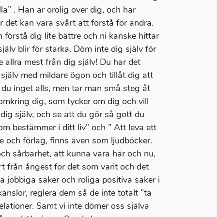
la” . Han är orolig över dig, och har
r det kan vara svårt att förstå för andra.
förstå dig lite bättre och ni kanske hittar
lv blir för starka. Döm inte dig själv för
 allra mest från dig själv! Du har det
g själv med mildare ögon och tillåt dig att
 du inget alls, men tar man små steg åt
 omkring dig, som tycker om dig och vill
dig själv, och se att du gör så gott du
m bestämmer i ditt liv” och ” Att leva ett
are och förlag, finns även som ljudböcker.
och sårbarhet, att kunna vara här och nu,
rt från ångest för det som varit och det
 jobbiga saker och roliga positiva saker i
känslor, reglera dem så de inte totalt ”ta
elationer. Samt vi inte dömer oss själva