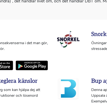
andra) , det handlar livet om, och det handlar DBT om. 
Snork
konsekvenserna i det man gör,
Övningar 
ör.
stressade
Reglera känslor
Bup a
g som kan hjälpa dej att
Denna ap
truktioner och lösenord
Uppsala ä
Exempelvi