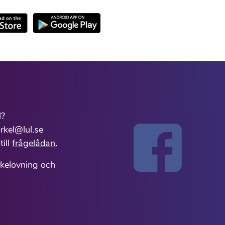
l?
rkel@lul.se
till
frågelådan.
rkelövning och