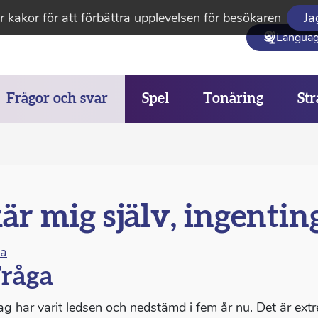
 kakor för att förbättra upplevelsen för besökaren
Ja
Langua
Frågor och svar
Spel
Tonåring
Str
är mig själv, ingentin
na
råga
Jag har varit ledsen och nedstämd i fem år nu. Det är extr