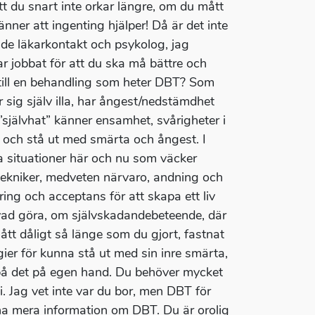
att du snart inte orkar längre, om du mått
nner att ingenting hjälper! Då är det inte
de läkarkontakt och psykolog, jag
ar jobbat för att du ska må bättre och
 du till en behandling som heter DBT? Som
ör sig själv illa, har ångest/nedstämdhet
”självhat” känner ensamhet, svårigheter i
or och stå ut med smärta och ångest. I
ra situationer här och nu som väcker
stekniker, medveten närvaro, andning och
ng och acceptans för att skapa ett liv
 vad göra, om självskadandebeteende, där
tt dåligt så länge som du gjort, fastnat
ier för kunna stå ut med sin inre smärta,
 på det på egen hand. Du behöver mycket
i. Jag vet inte var du bor, men DBT för
 ha mera information om DBT. Du är orolig