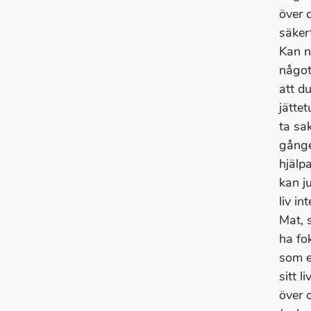
över 
säker
Kan n
något
att d
jättet
ta sa
gånge
hjälp
kan j
liv in
Mat, 
ha fo
som e
sitt l
över 