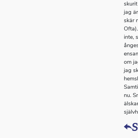
skurit
jag ä
skär m
Ofta)
inte,
ånges
ensam
om jag
jag s
hemsk
Samtid
nu. Sn
älska
självh
S