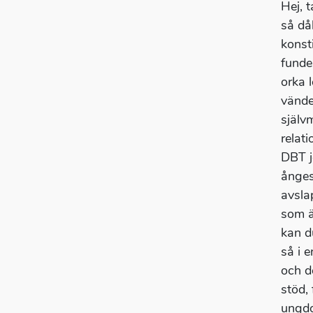
Hej, t
så då
konst
funde
orka l
vänder
själv
relat
DBT j
ånges
avsla
som ä
kan d
så i 
och d
stöd,
ungdo