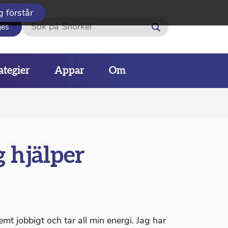
g förstår
Sök
ges
ategier
Appar
Om
g hjälper
emt jobbigt och tar all min energi. Jag har