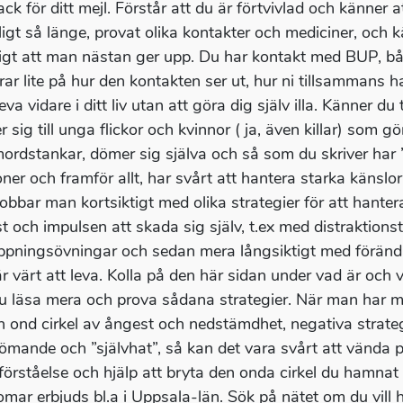
ack för ditt mejl. Förstår att du är förtvivlad och känner 
ligt så länge, provat olika kontakter och mediciner, och kä
igt att man nästan ger upp. Du har kontakt med BUP, bå
rar lite på hur den kontakten ser ut, hur ni tillsammans h
eva vidare i ditt liv utan att göra dig själv illa. Känner
 sig till unga flickor och kvinnor ( ja, även killar) som g
mordstankar, dömer sig själva och så som du skriver har 
ioner och framför allt, har svårt att hantera starka känsl
obbar man kortsiktigt med olika strategier för att hante
t och impulsen att skada sig själv, t.ex med distraktion
ppningsövningar och sedan mera långsiktigt med förändri
r värt att leva. Kolla på den här sidan under vad är och
u läsa mera och prova sådana strategier. När man har må
en ond cirkel av ångest och nedstämdhet, negativa strateg
ömande och ”självhat”, så kan det vara svårt att vända
 förståelse och hjälp att bryta den onda cirkel du hamnat 
mar erbjuds bl.a i Uppsala-län. Sök på nätet om du vill