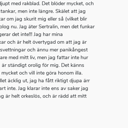
ra djupt med rakblad. Det blöder mycket, och
tankar, men inte längre. Skälet att jag
ar om jag skurit mig eller så (vilket blir
log nu. Jag äter Sertralin, men det funkar
erar det inte!!! Jag har mina
kar och är helt övertygad om att jag är
r svettningar och ännu mer panikångest
are med mitt liv, men jag fattar inte hur
 är ständigt orolig för mig. Det känns
ycket och vill inte göra honom illa.
et äcklig ut, jag ha fått riktigt djupa ärr
art inte. Jag klarar inte ens av saker jag
g är helt orkeslös, och är rädd att mitt