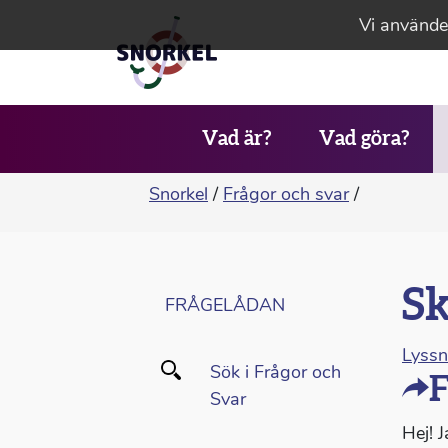
Vi använder
Vad är?
Vad göra?
Snorkel
/
Frågor och svar
/
Sk
FRÅGELÅDAN
Lyss
Sök i Frågor och
F
Svar
Hej! 