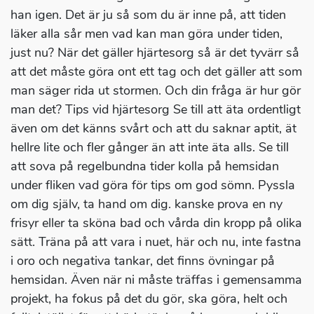
han igen. Det är ju så som du är inne på, att tiden
läker alla sår men vad kan man göra under tiden,
just nu? När det gäller hjärtesorg så är det tyvärr så
att det måste göra ont ett tag och det gäller att som
man säger rida ut stormen. Och din fråga är hur gör
man det? Tips vid hjärtesorg Se till att äta ordentligt
även om det känns svårt och att du saknar aptit, ät
hellre lite och fler gånger än att inte äta alls. Se till
att sova på regelbundna tider kolla på hemsidan
under fliken vad göra för tips om god sömn. Pyssla
om dig själv, ta hand om dig. kanske prova en ny
frisyr eller ta sköna bad och vårda din kropp på olika
sätt. Träna på att vara i nuet, här och nu, inte fastna
i oro och negativa tankar, det finns övningar på
hemsidan. Även när ni måste träffas i gemensamma
projekt, ha fokus på det du gör, ska göra, helt och