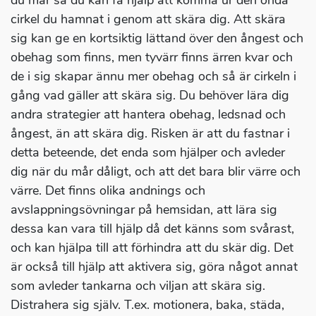
du mår så du kan få hjälp att komma ur den onda
cirkel du hamnat i genom att skära dig. Att skära
sig kan ge en kortsiktig lättand över den ångest och
obehag som finns, men tyvärr finns ärren kvar och
de i sig skapar ännu mer obehag och så är cirkeln i
gång vad gäller att skära sig. Du behöver lära dig
andra strategier att hantera obehag, ledsnad och
ångest, än att skära dig. Risken är att du fastnar i
detta beteende, det enda som hjälper och avleder
dig när du mår dåligt, och att det bara blir värre och
värre. Det finns olika andnings och
avslappningsövningar på hemsidan, att lära sig
dessa kan vara till hjälp då det känns som svårast,
och kan hjälpa till att förhindra att du skär dig. Det
är också till hjälp att aktivera sig, göra något annat
som avleder tankarna och viljan att skära sig.
Distrahera sig själv. T.ex. motionera, baka, städa,