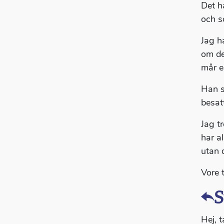
Det ha
och s
Jag h
om de
mår e
Han s
besat
Jag t
har al
utan d
Vore 
S
Hej, t