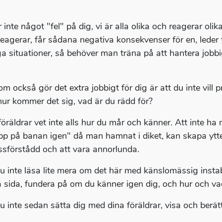
r inte något "fel" på dig, vi är alla olika och reagerar o
eagerar, får sådana negativa konsekvenser för en, leder 
ga situationer, så behöver man träna på att hantera jobbig
om också gör det extra jobbigt för dig är att du inte vil
hur kommer det sig, vad är du rädd för?
föräldrar vet inte alls hur du mår och känner. Att inte h
pp på banan igen" då man hamnat i diket, kan skapa ytte
issförstådd och att vara annorlunda.
u inte läsa lite mera om det här med känslomässig instabi
 sida, fundera på om du känner igen dig, och hur och vad
u inte sedan sätta dig med dina föräldrar, visa och berätt