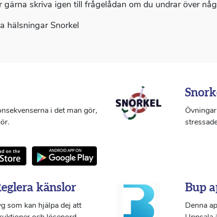
r gärna skriva igen till frågelådan om du undrar över någ
 hälsningar Snorkel
Snork
konsekvenserna i det man gör,
Övningar 
ör.
stressade
Reglera känslor
Bup a
g som kan hjälpa dej att
Denna ap