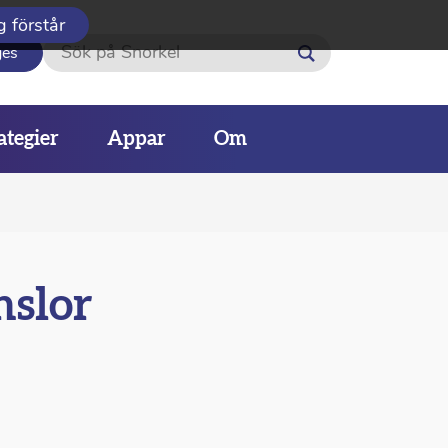
g förstår
Sök
ges
ategier
Appar
Om
nslor