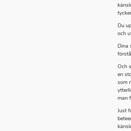
känsl
tycke
Du up
och u
Dina 
förstå
Och s
en sto
som m
ytter
man f
Just 
betee
känsl