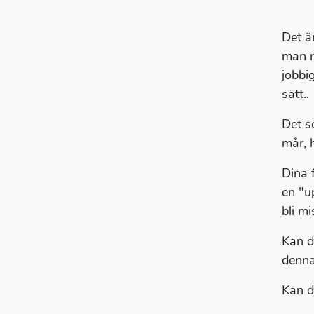
Det ä
man r
jobbi
sätt..
Det s
mår, 
Dina 
en "u
bli m
Kan d
denna
Kan d