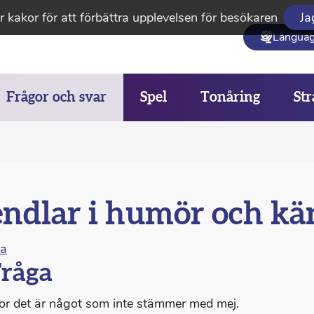
 kakor för att förbättra upplevelsen för besökaren
Ja
Langua
Frågor och svar
Spel
Tonåring
Str
ndlar i humör och kä
na
råga
ror det är något som inte stämmer med mej.