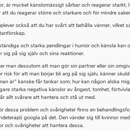
or, är mycket känslomässigt sårbar och reagerar starkt, lä
r att du reagerar större och starkare och för mindre saker
plever också att du har svårt att behålla vänner, vilket s
tanförskap.
ständiga och starka pendlingar i humör och känsla kan oc
r sig på sig själv och sina reaktioner.
er man dessutom att man gör sin partner eller sin omgivni
r risk för att man börjar bli arg på sig själv, känner skul
an är" kanske får tankar som; hur kan någon älska mig n
ligare starka negativa känslor av ångest, tomhet, förtvivl
år allt svårare att hantera och stå ut med.
för dessa problem och svårigheter finns en behandlingsf
ndeterapi) googla på det. Den vänder sig till kvinnor me
or och svårigheter att hantera dessa.