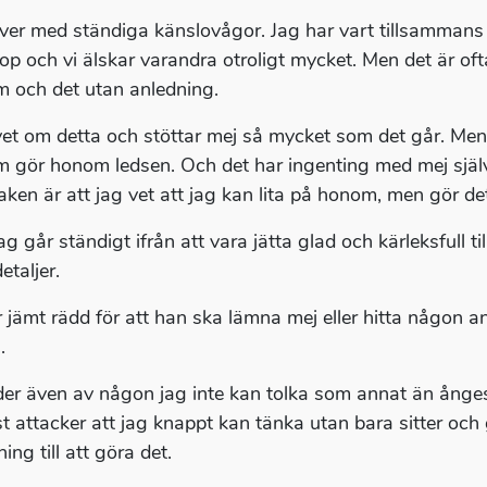
ever med ständiga känslovågor. Jag har vart tillsammans med
hop och vi älskar varandra otroligt mycket. Men det är oft
 och det utan anledning.
et om detta och stöttar mej så mycket som det går. Men
 gör honom ledsen. Och det har ingenting med mej själv at
aken är att jag vet att jag kan lita på honom, men gör de
g går ständigt ifrån att vara jätta glad och kärleksfull til
etaljer.
r jämt rädd för att han ska lämna mej eller hitta någon a
.
ider även av någon jag inte kan tolka som annat än ångest
t attacker att jag knappt kan tänka utan bara sitter och
ing till att göra det.