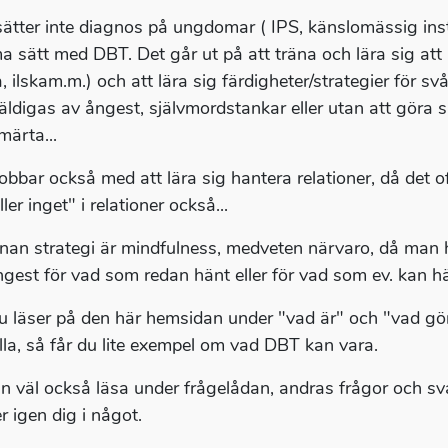
ätter inte diagnos på ungdomar ( IPS, känslomässig ins
 sätt med DBT. Det går ut på att träna och lära sig att 
, ilskam.m.) och att lära sig färdigheter/strategier för svår
ldigas av ångest, självmordstankar eller utan att göra sig 
märta...
obbar också med att lära sig hantera relationer, då det o
eller inget" i relationer också...
nan strategi är mindfulness, medveten närvaro, då man ha
ngest för vad som redan hänt eller för vad som ev. kan h
 läser på den här hemsidan under "vad är" och "vad gör
 illa, så får du lite exempel om vad DBT kan vara.
n väl också läsa under frågelådan, andras frågor och sv
r igen dig i något.