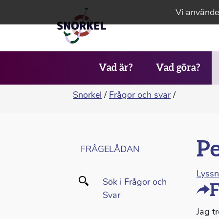
Vi använder
Vad är?
Vad göra?
Snorkel
/
Frågor och svar
/
Pe
FRÅGELÅDAN
Lyss
Sök i Frågor och
F
Svar
Jag t