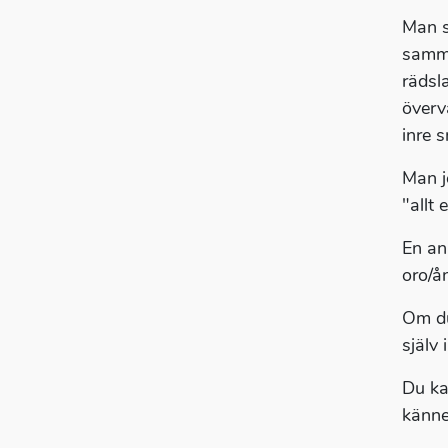
Man s
samma
rädsla
övervä
inre s
Man j
"allt 
En an
oro/å
Om du
själv
Du ka
känne