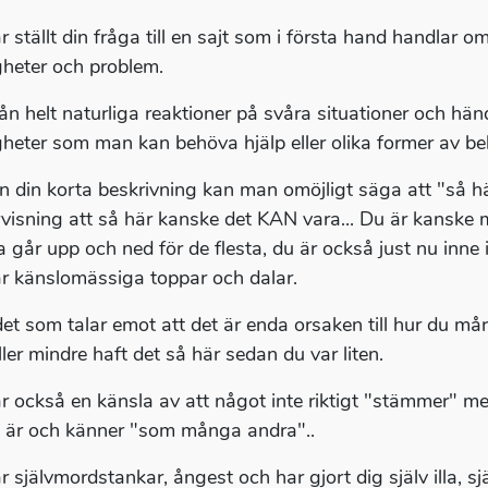
r ställt din fråga till en sajt som i första hand handlar o
gheter och problem.
rån helt naturliga reaktioner på svåra situationer och hände
gheter som man kan behöva hjälp eller olika former av be
ån din korta beskrivning kan man omöjligt säga att "så här
rvisning att så här kanske det KAN vara... Du är kanske 
 går upp och ned för de flesta, du är också just nu inne i 
r känslomässiga toppar och dalar.
et som talar emot att det är enda orsaken till hur du mår
ler mindre haft det så här sedan du var liten.
r också en känsla av att något inte riktigt "stämmer" med
gt är och känner "som många andra"..
r självmordstankar, ångest och har gjort dig själv illa, s