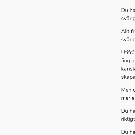
Du ha
svåri
Allt f
svåri
Utifr
finge
känsla
skapa
Men d
mer el
Du ha
rikti
Du ha