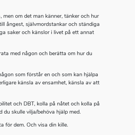
lika, men om det man känner, tänker och hur
till ångest, självmordstankar och ständiga
a saker och känslor i livet på ett annat
l prata med någon och berätta om hur du
a någon som förstår en och som kan hjälpa
rligare känsla av ensamhet, känsla av att
litet och DBT, kolla på nåtet och kolla på
 du skulle vilja/behöva hjälp med.
a för dem. Och visa din kille.