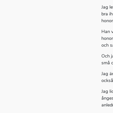
Jag l
bra i
honom
Han v
honom
och s
Och ja
små d
Jag ä
också
Jag l
ånges
anledn