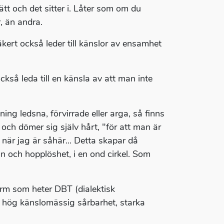
tt och det sitter i. Låter som om du
, än andra.
äkert också leder till känslor av ensamhet
kså leda till en känsla av att man inte
ng ledsna, förvirrade eller arga, så finns
d och dömer sig själv hårt, "för att man är
är jag är såhär... Detta skapar då
an och hopplöshet, i en ond cirkel. Som
orm som heter DBT (dialektisk
d hög känslomässig sårbarhet, starka