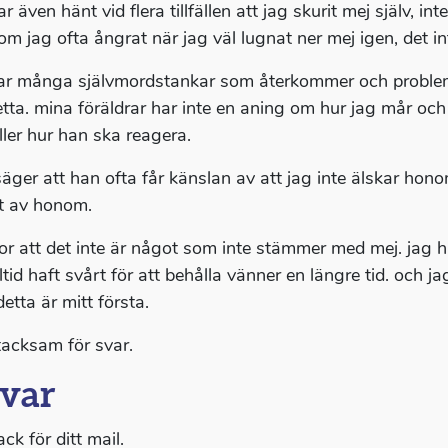
r även hänt vid flera tillfällen att jag skurit mej själv, i
om jag ofta ångrat när jag väl lugnat ner mej igen, det in
ar många självmordstankar som återkommer och problemet
tta. mina föräldrar har inte en aning om hur jag mår och m
ller hur han ska reagera.
äger att han ofta får känslan av att jag inte älskar honom
t av honom.
ror att det inte är något som inte stämmer med mej. jag ha
ltid haft svårt för att behålla vänner en längre tid. och jag
etta är mitt första.
tacksam för svar.
var
ack för ditt mail.