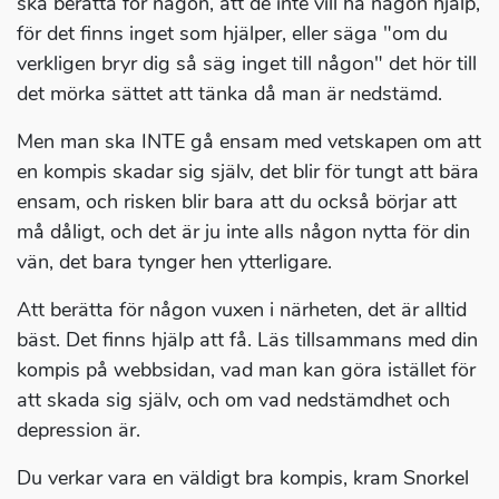
ska berätta för någon, att de inte vill ha någon hjälp,
för det finns inget som hjälper, eller säga "om du
verkligen bryr dig så säg inget till någon" det hör till
det mörka sättet att tänka då man är nedstämd.
Men man ska INTE gå ensam med vetskapen om att
en kompis skadar sig själv, det blir för tungt att bära
ensam, och risken blir bara att du också börjar att
må dåligt, och det är ju inte alls någon nytta för din
vän, det bara tynger hen ytterligare.
Att berätta för någon vuxen i närheten, det är alltid
bäst. Det finns hjälp att få. Läs tillsammans med din
kompis på webbsidan, vad man kan göra istället för
att skada sig själv, och om vad nedstämdhet och
depression är.
Du verkar vara en väldigt bra kompis, kram Snorkel