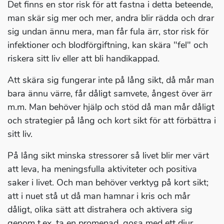
Det finns en stor risk för att fastna i detta beteende,
man skär sig mer och mer, andra blir rädda och drar
sig undan ännu mera, man får fula ärr, stor risk för
infektioner och blodförgiftning, kan skära "fel" och
riskera sitt liv eller att bli handikappad.
Att skära sig fungerar inte på lång sikt, då mår man
bara ännu värre, får dåligt samvete, ångest över ärr
m.m. Man behöver hjälp och stöd då man mår dåligt
och strategier på lång och kort sikt för att förbättra i
sitt liv.
På lång sikt minska stressorer så livet blir mer värt
att leva, ha meningsfulla aktiviteter och positiva
saker i livet. Och man behöver verktyg på kort sikt;
att i nuet stå ut då man hamnar i kris och mår
dåligt, olika sätt att distrahera och aktivera sig
genom t.ex. ta en promenad, gosa med ett djur,