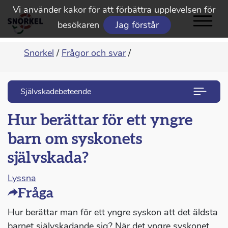
Vi använder kakor för att förbättra upplevelsen för
besökaren
Jag förstår
Snorkel
/
Frågor och svar
/
Självskadebeteende
Hur berättar för ett yngre
barn om syskonets
självskada?
Lyssna
Fråga
Hur berättar man för ett yngre syskon att det äldsta
barnet självskadande sig? När det yngre syskonet