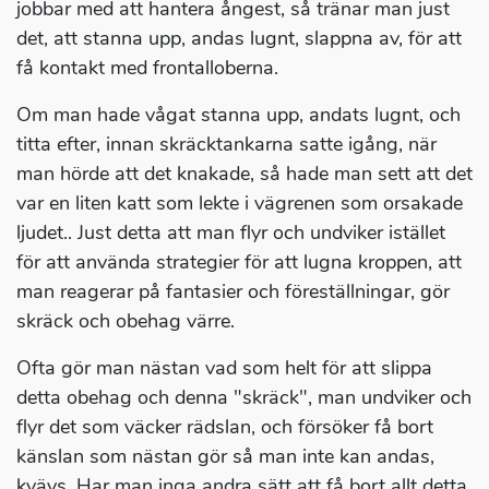
jobbar med att hantera ångest, så tränar man just
det, att stanna upp, andas lugnt, slappna av, för att
få kontakt med frontalloberna.
Om man hade vågat stanna upp, andats lugnt, och
titta efter, innan skräcktankarna satte igång, när
man hörde att det knakade, så hade man sett att det
var en liten katt som lekte i vägrenen som orsakade
ljudet.. Just detta att man flyr och undviker istället
för att använda strategier för att lugna kroppen, att
man reagerar på fantasier och föreställningar, gör
skräck och obehag värre.
Ofta gör man nästan vad som helt för att slippa
detta obehag och denna "skräck", man undviker och
flyr det som väcker rädslan, och försöker få bort
känslan som nästan gör så man inte kan andas,
kvävs. Har man inga andra sätt att få bort allt detta