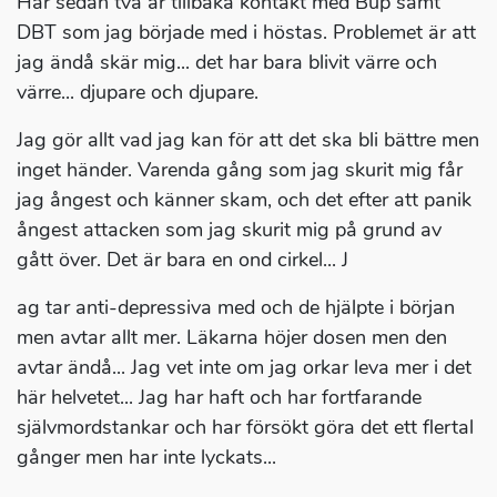
Har sedan två år tillbaka kontakt med Bup samt
DBT som jag började med i höstas. Problemet är att
jag ändå skär mig... det har bara blivit värre och
värre... djupare och djupare.
Jag gör allt vad jag kan för att det ska bli bättre men
inget händer. Varenda gång som jag skurit mig får
jag ångest och känner skam, och det efter att panik
ångest attacken som jag skurit mig på grund av
gått över. Det är bara en ond cirkel... J
ag tar anti-depressiva med och de hjälpte i början
men avtar allt mer. Läkarna höjer dosen men den
avtar ändå... Jag vet inte om jag orkar leva mer i det
här helvetet... Jag har haft och har fortfarande
självmordstankar och har försökt göra det ett flertal
gånger men har inte lyckats...