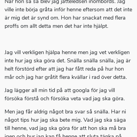
När hon sa så blev jag jätteledsen inombords. Jag
ville inte börja gråta inför henne eftersom att det inte
är mig det är synd om. Hon har snackat med flera
proffs om allt detta men det har inte hjälpt.
Jag vill verkligen hjälpa henne men jag vet verkligen
inte hur jag ska göra det. Snälla snälla snälla, jag är
helt förstörd efter att jag har fått reda på hur hon
mår och jag har gråtit flera kvällar i rad över detta.
Jag lägger all min tid på att googla för jag vill
försöka förstå och försöka veta vad jag ska göra.
Men jag får aldrig något bra svar så snälla. Har ni
något tips hur jag ska bete mig. Vad jag ska säga
till henne, vad jag ska göra för att hon ska må bra
igen och hur jag kan få henne att sluta tänka på