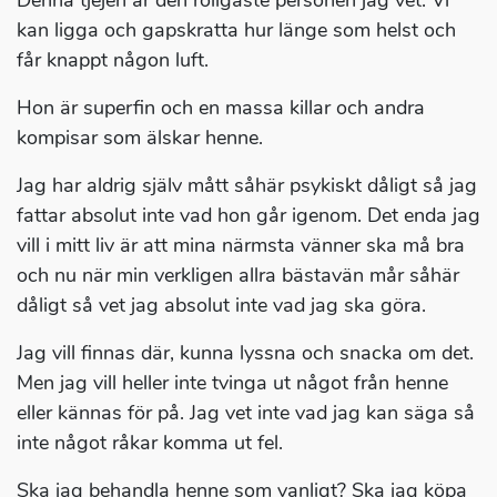
Denna tjejen är den roligaste personen jag vet. Vi
kan ligga och gapskratta hur länge som helst och
får knappt någon luft.
Hon är superfin och en massa killar och andra
kompisar som älskar henne.
Jag har aldrig själv mått såhär psykiskt dåligt så jag
fattar absolut inte vad hon går igenom. Det enda jag
vill i mitt liv är att mina närmsta vänner ska må bra
och nu när min verkligen allra bästavän mår såhär
dåligt så vet jag absolut inte vad jag ska göra.
Jag vill finnas där, kunna lyssna och snacka om det.
Men jag vill heller inte tvinga ut något från henne
eller kännas för på. Jag vet inte vad jag kan säga så
inte något råkar komma ut fel.
Ska jag behandla henne som vanligt? Ska jag köpa