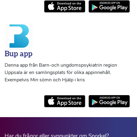
Bup app
Denna app från Barn-och ungdomspsykiatrin region
Uppsala är en samlingsplats för olika appinnehåll.
Exempelvis Min sömn och Hjälp i kris
Har du frågor eller synpunkter om Snorkel?