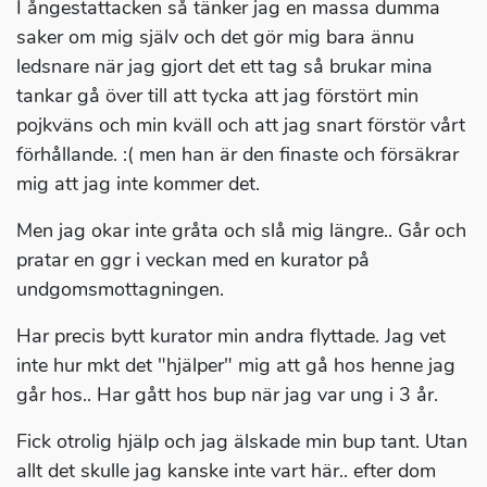
I ångestattacken så tänker jag en massa dumma
saker om mig själv och det gör mig bara ännu
ledsnare när jag gjort det ett tag så brukar mina
tankar gå över till att tycka att jag förstört min
pojkväns och min kväll och att jag snart förstör vårt
förhållande. :( men han är den finaste och försäkrar
mig att jag inte kommer det.
Men jag okar inte gråta och slå mig längre.. Går och
pratar en ggr i veckan med en kurator på
undgomsmottagningen.
Har precis bytt kurator min andra flyttade. Jag vet
inte hur mkt det "hjälper" mig att gå hos henne jag
går hos.. Har gått hos bup när jag var ung i 3 år.
Fick otrolig hjälp och jag älskade min bup tant. Utan
allt det skulle jag kanske inte vart här.. efter dom