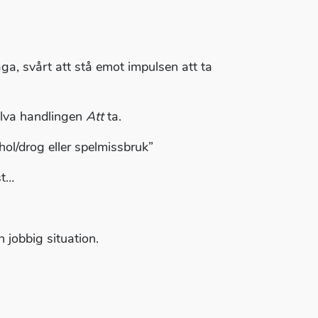
ga, svårt att stå emot impulsen att ta
älva handlingen
Att
ta.
hol/drog eller spelmissbruk”
st…
 jobbig situation.