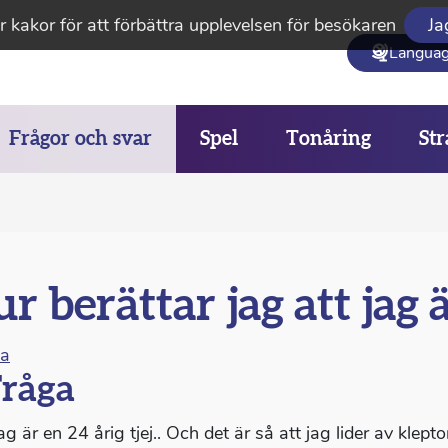
 kakor för att förbättra upplevelsen för besökaren
Ja
Langua
Frågor och svar
Spel
Tonåring
Str
r berättar jag att jag
na
råga
ag är en 24 årig tjej.. Och det är så att jag lider av klepto