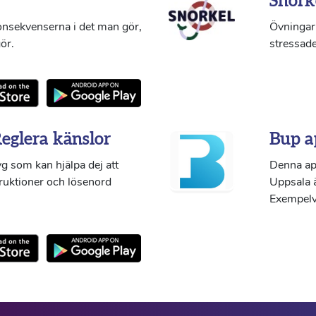
Snork
konsekvenserna i det man gör,
Övningar 
ör.
stressade
Reglera känslor
Bup a
g som kan hjälpa dej att
Denna ap
truktioner och lösenord
Uppsala ä
Exempelvi