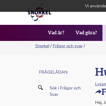
Vi använder
Vad är?
Vad göra?
Snorkel
/
Frågor och svar
/
Hu
FRÅGELÅDAN
Lyss
Sök i Frågor och
F
Svar
Hej. J