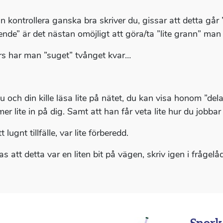
n kontrollera ganska bra skriver du, gissar att detta gå
ende” är det nästan omöjligt att göra/ta ”lite grann” man 
s har man ”suget” tvånget kvar…
u och din kille läsa lite på nätet, du kan visa honom ”del
er lite in på dig. Samt att han får veta lite hur du jobba
tt lugnt tillfälle, var lite förberedd.
s att detta var en liten bit på vägen, skriv igen i frågel