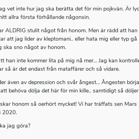
ag vet inte hur jag ska berätta det för min pojkvän. Är l
itt allra första förhållande någonsin.
ar ALDRIG stulit något från honom. Men är rädd att h
ar att jag lider av kleptomani.. eller hata mig eller typ g
ag ska sno något av honom.
att han inte kommer lita på mig nå mer... Jag kan kontroll
ar så är det endast från mataffärer och så vidare.
ider även av depression och svår ångest... Ångesten börja
att behöva dölja det här för min kille.. samtidigt så döljer
lskar honom så oerhört mycket! Vi har träffats sen Mars 202
li 2020.
ka jag göra?