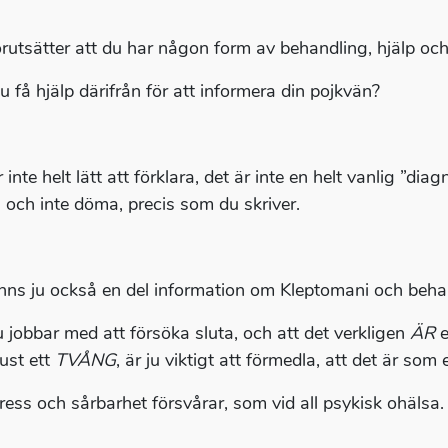
örutsätter att du har någon form av behandling, hjälp och
u få hjälp därifrån för att informera din pojkvän?
 inte helt lätt att förklara, det är inte en helt vanlig ”di
å och inte döma, precis som du skriver.
inns ju också en del information om Kleptomani och beha
u jobbar med att försöka sluta, och att det verkligen
ÄR
e
just ett
TVÅNG
, är ju viktigt att förmedla, att det är so
tress och sårbarhet försvårar, som vid all psykisk ohälsa.