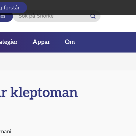
g förstår
Sök
ges
ategier
Appar
Om
 är kleptoman
mani...