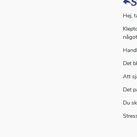
S
Hej, t
Klept
något
Handl
Det b
Att s
Det p
Du sk
Stres