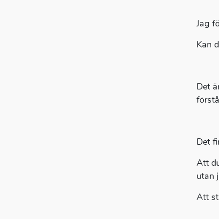
Jag f
Kan d
Det är
först
Det f
Att d
utan 
Att s