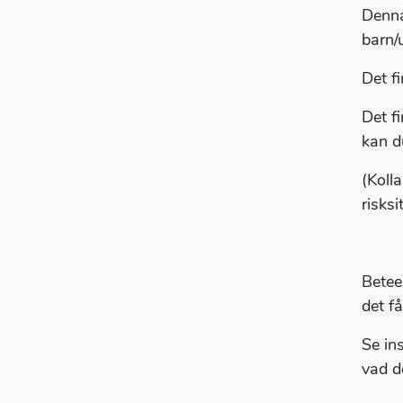
Denna
barn/
Det f
Det f
kan d
(Koll
risks
Betee
det f
Se in
vad d