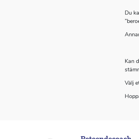
Du ka
”bero
Annar
Kan d
stämm
Välj e
Hoppa