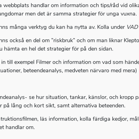
 webbplats handlar om information och tips/råd vid olik
ungdomar men det är samma strategier för unga vuxna.
inns många verktyg du kan ha nytta av. Kolla under
VAD
inns också en del om ”riskbruk” och om man liknar Klepto
u hämta en hel det strategier för på den sidan.
a in till exempel Filmer och information om vad som hände
ituationer, beteendeanalys, medveten närvaro med mera)
ndeanalys- se hur situation, tankar, känslor, och kropp p
år på lång och kort sikt, samt alternativa beteenden.
struktionsfilmen, läs information, kolla färdiga kedjor, m
et handlar om.