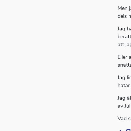
Men j
dels m
Jag h
berätt
att j
Eller 
snatt
Jag l
hatar 
Jag ä
av Ju
Vad s