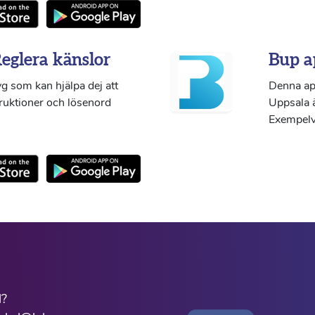
Reglera känslor
Bup a
g som kan hjälpa dej att
Denna ap
truktioner och lösenord
Uppsala ä
Exempelvi
l?