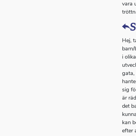
vara u
trött
S
Hej, t
barn/b
i olik
utveck
gata,
hante
sig fö
är rä
det b
kunna
kan b
efter