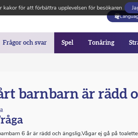
 kakor för att förbättra upplevelsen för besökaren
Ja
Langua
Frågor och svar
Spel
Tonåring
Str
rt barnbarn är rädd o
na
råga
barnbarn 6 år är rädd och ängslig.Vågar ej gå på toaletter