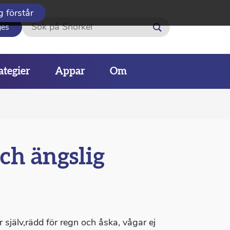
g förstår
Sök
ges
ategier
Appar
Om
ch ängslig
 själv,rädd för regn och åska, vågar ej