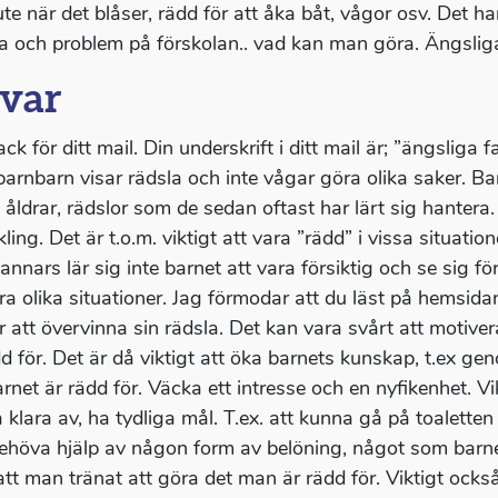
te när det blåser, rädd för att åka båt, vågor osv. Det ha
na och problem på förskolan.. vad kan man göra. Ängsliga
var
ack för ditt mail. Din underskrift i ditt mail är; ”ängsliga f
arnbarn visar rädsla och inte vågar göra olika saker. Barn
a åldrar, rädslor som de sedan oftast har lärt sig hantera
ling. Det är t.o.m. viktigt att vara ”rädd” i vissa situati
 annars lär sig inte barnet att vara försiktig och se sig f
ra olika situationer. Jag förmodar att du läst på hemsi
r att övervinna sin rädsla. Det kan vara svårt att motiver
dd för. Det är då viktigt att öka barnets kunskap, t.ex gen
arnet är rädd för. Väcka ett intresse och en nyfikenhet. V
 klara av, ha tydliga mål. T.ex. att kunna gå på toalette
ehöva hjälp av någon form av belöning, något som barnet
 att man tränat att göra det man är rädd för. Viktigt också