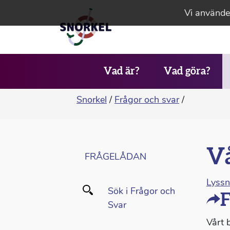
Vi använder
Vad är?
Vad göra?
Snorkel
/
Frågor och svar
/
Vå
FRÅGELÅDAN
Lyss
Sök i Frågor och
F
Svar
Vårt 