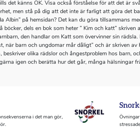
tills det känns OK. Visa också förståelse för att det är sv
het, men stå på dig att det inte är farligt att göra det ba
a Albin” på hemsidan? Det kan du göra tillsammans med d
å böcker, dels en bok som heter ” Kim och katt” skriven
barnbarn, den handlar om Katt som övervinner sin rädsla.
t, när barn och ungdomar mår dåligt” och är skriven av K
, beskriver olika rädslor och ångestproblem hos barn, o
 gärna igen och berätta hur det går, många hälsningar fr
Snork
konsekvenserna i det man gör,
Övningar 
ör.
stressade