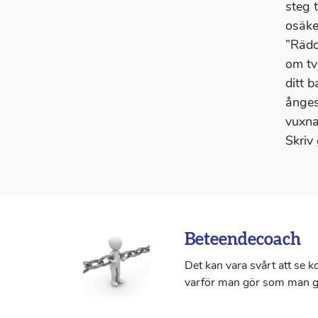
steg 
osäker
”Rädd
om tv
ditt 
ånges
vuxna
Skriv
Beteendecoach
Det kan vara svårt att se 
varför man gör som man g