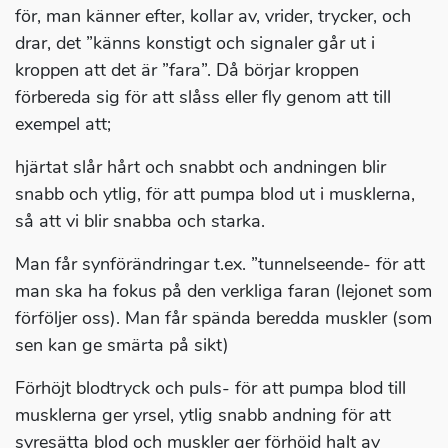
för, man känner efter, kollar av, vrider, trycker, och
drar, det ”känns konstigt och signaler går ut i
kroppen att det är ”fara”. Då börjar kroppen
förbereda sig för att slåss eller fly genom att till
exempel att;
hjärtat slår hårt och snabbt och andningen blir
snabb och ytlig, för att pumpa blod ut i musklerna,
så att vi blir snabba och starka.
Man får synförändringar t.ex. ”tunnelseende- för att
man ska ha fokus på den verkliga faran (lejonet som
förföljer oss). Man får spända beredda muskler (som
sen kan ge smärta på sikt)
Förhöjt blodtryck och puls- för att pumpa blod till
musklerna ger yrsel, ytlig snabb andning för att
syresätta blod och muskler ger förhöjd halt av