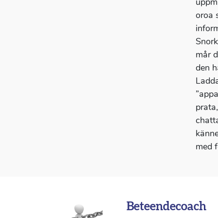
uppmä
oroa 
infor
Snork
mår d
den h
Ladda
”appa
prata
chatt
känne
med f
Beteendecoach