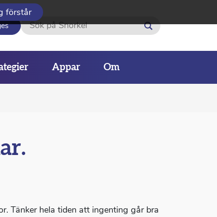
g förstår
Sök
ges
ategier
Appar
Om
ar.
kor. Tänker hela tiden att ingenting går bra