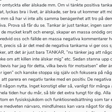
är omtyckta eller älskade mm. Om vi tänkte positiva tanka
tat, lyckas bra i livet, är älskade, ser bra ut kommer att 
 mm så har vi inte alls samma benägenhet att tro på dem
iva. Prova så får du se. Tankar är just tankar, ingen san
r de mycket kraft och energi, skapar en massa onödig o
bredvid oss och fällde en massa negativa kommentarer hel
t, precis så är det med de negativa tankarna vi ger oss s
nker, att det är just bara TANKAR, ”nu tänker jag att nå
nke om att killen inte älskar mig” etc. Sedan stanna upp 
a bevis har jag för detta, vilka bevis för motsatsen” eller
r igen” och kanske stoppa sig själv och fokusera på någ
 att parera en negativ tanke med en positiv. De negativa
ill någon nytta. Inget konstigt eller så, vanligt för mång
hela tiden hur du mår, så blir det extra tungt för dig. All
tom en fysisksjukdom och funktiosnedsättning som tar ext
e medveten närvaro, mindfulness kan vara något för dig. 