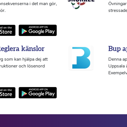
konsekvenserna i det man gör,
Övningar 
ör.
stressade
Reglera känslor
Bup a
g som kan hjälpa dej att
Denna ap
truktioner och lösenord
Uppsala ä
Exempelvi