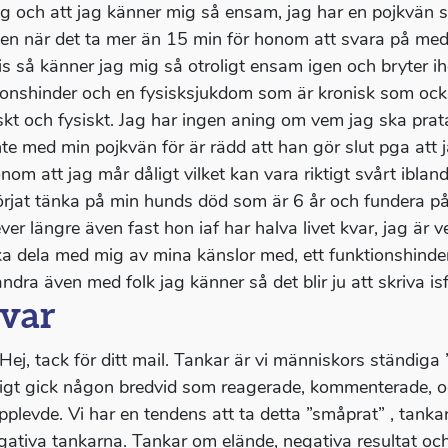
ig och att jag känner mig så ensam, jag har en pojkvän se
en när det ta mer än 15 min för honom att svara på med
s så känner jag mig så otroligt ensam igen och bryter ih
ionshinder och en fysisksjukdom som är kronisk som ocks
skt och fysiskt. Jag har ingen aning om vem jag ska prata
nte med min pojkvän för är rädd att han gör slut pga att j
onom att jag mår dåligt vilket kan vara riktigt svårt ibla
örjat tänka på min hunds död som är 6 år och fundera på
ever längre även fast hon iaf har halva livet kvar, jag är 
ka dela med mig av mina känslor med, ett funktionshinder 
ndra även med folk jag känner så det blir ju att skriva is
var
 Hej, tack för ditt mail. Tankar är vi människors ständig
igt gick någon bredvid som reagerade, kommenterade, oc
pplevde. Vi har en tendens att ta detta ”småprat” , tanka
gativa tankarna. Tankar om elände, negativa resultat och h