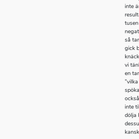
inte 
resul
tusen
negat
så ta
gick 
knäck
vi tä
en ta
”vilk
spöka
också
inte t
dölja 
dessu
kansk