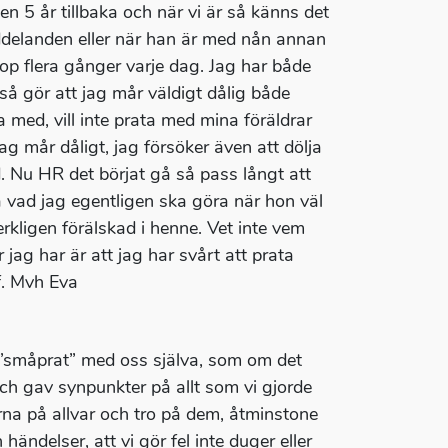
n 5 år tillbaka och när vi är så känns det
delanden eller när han är med nån annan
op flera gånger varje dag. Jag har både
å gör att jag mår väldigt dålig både
 med, vill inte prata med mina föräldrar
ag mår dåligt, jag försöker även att dölja
nd. Nu HR det börjat gå så pass långt att
 vad jag egentligen ska göra när hon väl
verkligen förälskad i henne. Vet inte vem
jag har är att jag har svårt att prata
f. Mvh Eva
a ”småprat” med oss själva, som om det
h gav synpunkter på allt som vi gjorde
rna på allvar och tro på dem, åtminstone
ändelser, att vi gör fel inte duger eller