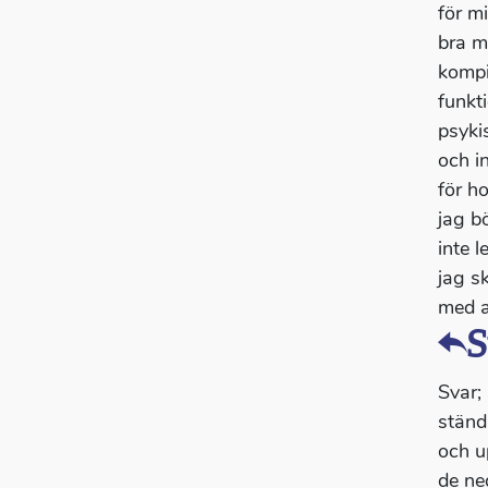
för m
bra m
kompi
funkt
psyki
och i
för h
jag b
inte l
jag s
med a
S
Svar;
ständ
och u
de ne