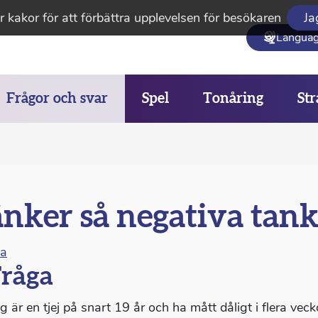
 kakor för att förbättra upplevelsen för besökaren
Ja
Langua
Frågor och svar
Spel
Tonåring
Str
nker så negativa tank
na
råga
g är en tjej på snart 19 år och ha mått dåligt i flera vec