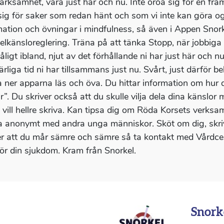
rksamhet, vara just här och nu. Inte oroa sig för en fram
sig för saker som redan hänt och som vi inte kan göra og
mation och övningar i mindfulness, så även i Appen Snor
elkänsloreglering. Träna på att tänka Stopp, när jobbiga ta
åligt ibland, njut av det förhållande ni har just här och 
ärliga tid ni har tillsammans just nu. Svårt, just därför
 ner apparna läs och öva. Du hittar information om hur
r”. Du skriver också att du skulle vilja dela dina känslor
, vill hellre skriva. Kan tipsa dig om Röda Korsets verk
a anonymt med andra unga människor. Sköt om dig, skriv
r att du mår sämre och sämre så ta kontakt med Vårdcent
ör din sjukdom. Kram från Snorkel.
Snork