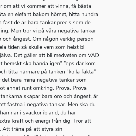
r om att vi kommer att vinna, få bästa
möta en elefant bakom hörnet, hitta hundra
 fast de är bara tankar precis som de
ning. Men tror vi på våra negativa tankar
ro och ångest. Om någon verklig person
a tiden så skulle vem som helst bli
jälva. Det gäller att bli medveten om VAD
got hemskt ska hända igen” ”ops där kom
och titta närmare på tanken ”kolla fakta”
 är det bara mina negativa tankar som
ot annat runt omkring. Prova. Prova
 tankarna skapar bara oro och ångest, är
a att fastna i negativa tankar. Men ska du
a hamnar i svackor ibland, du har
ra kraft och energi från dig. Tror att
Att träna på att styra sin