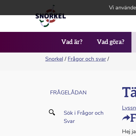
Vi använder
Vad är?
Vad göra?
Snorkel
/
Frågor och svar
/
Tä
FRÅGELÅDAN
Lyss
Sök i Frågor och
F
Svar
Hej ja