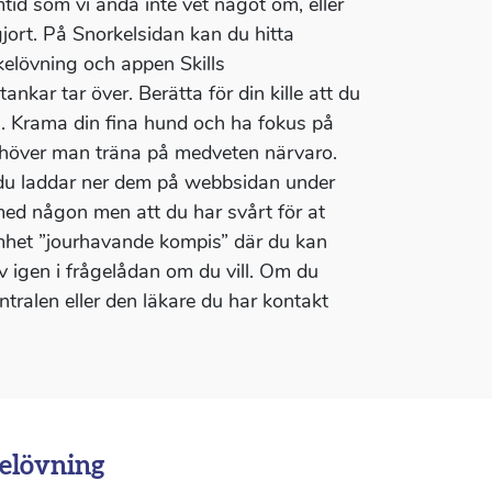
tid som vi ändå inte vet något om, eller
jort. På Snorkelsidan kan du hitta
kelövning och appen Skills
nkar tar över. Berätta för din kille att du
nu. Krama din fina hund och ha fokus på
 behöver man träna på medveten närvaro.
 du laddar ner dem på webbsidan under
 med någon men att du har svårt för at
samhet ”jourhavande kompis” där du kan
 igen i frågelådan om du vill. Om du
ralen eller den läkare du har kontakt
elövning