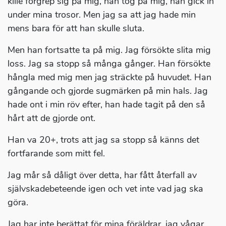
kille förgrep sig på mig, han tog på mig, han gick in
under mina trosor. Men jag sa att jag hade min
mens bara för att han skulle sluta.
Men han fortsatte ta på mig. Jag försökte slita mig
loss. Jag sa stopp så många gånger. Han försökte
hångla med mig men jag sträckte på huvudet. Han
gångande och gjorde sugmärken på min hals. Jag
hade ont i min röv efter, han hade tagit på den så
hårt att de gjorde ont.
Han va 20+, trots att jag sa stopp så känns det
fortfarande som mitt fel.
Jag mår så dåligt över detta, har fått återfall av
självskadebeteende igen och vet inte vad jag ska
göra.
Jag har inte berättat för mina föräldrar, jag vågar