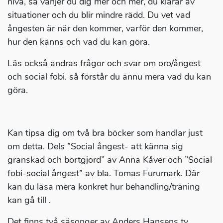
nivå, så vänjer du dig mer och mer, du klarar av
situationer och du blir mindre rädd. Du vet vad
ångesten är när den kommer, varför den kommer,
hur den känns och vad du kan göra.
Läs också andras frågor och svar om oro/ångest
och social fobi. så förstår du ännu mera vad du kan
göra.
Kan tipsa dig om två bra böcker som handlar just
om detta. Dels ”Social ångest- att känna sig
granskad och bortgjord” av Anna Kåver och ”Social
fobi-social ångest” av bla. Tomas Furumark. Där
kan du läsa mera konkret hur behandling/träning
kan gå till .
Det finns två säsonger av Anders Hansens tv