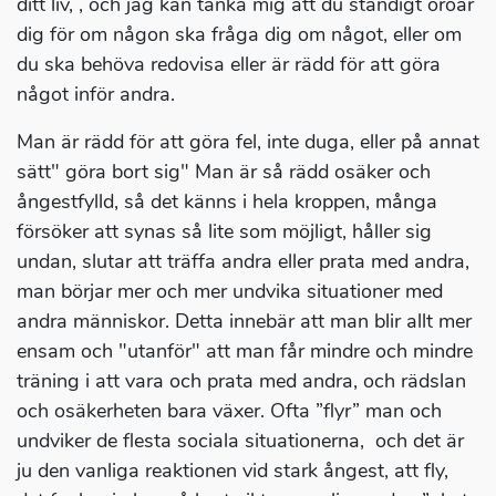
ditt liv, , och jag kan tänka mig att du ständigt oroar
dig för om någon ska fråga dig om något, eller om
du ska behöva redovisa eller är rädd för att göra
något inför andra.
Man är rädd för att göra fel, inte duga, eller på annat
sätt" göra bort sig" Man är så rädd osäker och
ångestfylld, så det känns i hela kroppen, många
försöker att synas så lite som möjligt, håller sig
undan, slutar att träffa andra eller prata med andra,
man börjar mer och mer undvika situationer med
andra människor. Detta innebär att man blir allt mer
ensam och "utanför" att man får mindre och mindre
träning i att vara och prata med andra, och rädslan
och osäkerheten bara växer. Ofta ”flyr” man och
undviker de flesta sociala situationerna, och det är
ju den vanliga reaktionen vid stark ångest, att fly,