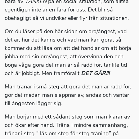
bara av
TANKEN
på en social situation, som alltså
egentligen inte är en fara för oss. Det blir så
obehagligt så vi undviker eller flyr från situationen.
Om du läser på den här sidan om oro/ångest, vad
det är, hur det känns och vad man kan göra, så
kommer du att läsa om att det handlar om att börja
jobba med sin oro/ångest, att övervinna den och
börja våga göra det man är så rädd för, tar lite tid
och är jobbigt. Men framförallt
DET GÅR!!!
Man tränar i små steg att göra det man är rädd för,
gör det medan man slappnar av, andas och väntar
till ångesten lägger sig.
Man börjar med ett sådant steg som man klarar av
och ökar efter hand. Träna i mindre sammanhang,
tränar i steg ” läs om steg för steg träning” på