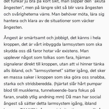
det funkar ju bra på kort sikt, man slipper den ”akuta
ångesten”, men på längre sikt så blir vara ångesten
och svårigheterna värre. Man behöver möta, lära sig
hantera och klara av de situationer som väcker
ångesten.
Ångest är smärtsamt och jobbigt, det känns i hela
kroppen, det är vårt inbyggda larmsystem som ska
skydda oss då faror hotar vår existens. Man
upplever något som tolkas som fara, hjärnan
signalerar direkt till kroppen, utan att vi hinner tänka
alls ibland, och ”larmsystemet” sätter igång, det sker
en massa saker i kroppen som ska göra oss snabba,
starka och stridsberedda. (hjärtat slår hårt pumpar
blod till musklerna, tunnelseende-bara fokus på
faran, snabb ytlig andning mm) Då man har social
ångest så sätter detta larmsystem igång, ibland