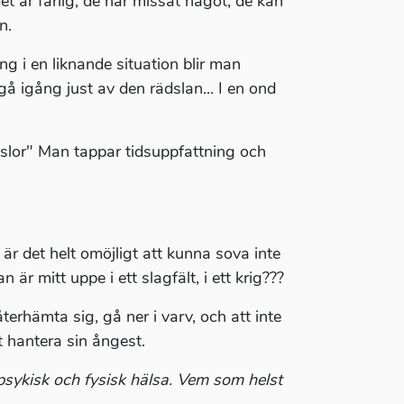
et är farlig, de har missat något, de kan
n.
g i en liknande situation blir man
gå igång just av den rädslan... I en ond
slor" Man tappar tidsuppfattning och
r det helt omöjligt att kunna sova inte
är mitt uppe i ett slagfält, i ett krig???
återhämta sig, gå ner i varv, och att inte
tt hantera sin ångest.
 psykisk och fysisk hälsa. Vem som helst