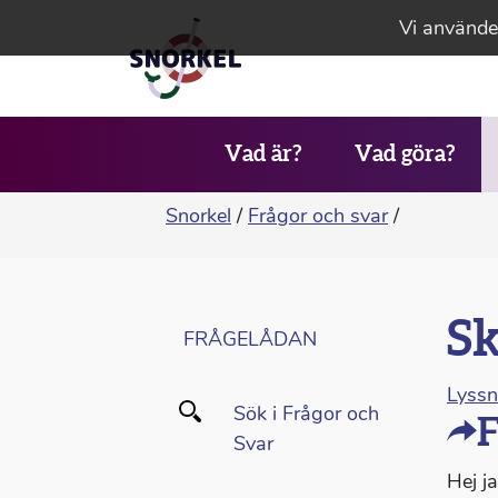
Vi använder
Vad är?
Vad göra?
Snorkel
/
Frågor och svar
/
Sk
FRÅGELÅDAN
Lyss
Sök i Frågor och
F
Svar
Hej j