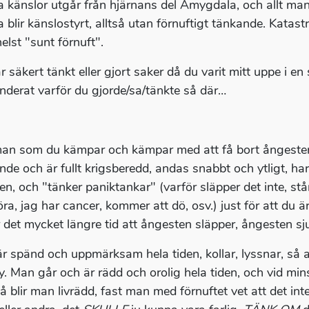
a känslor utgår från hjärnans del Amygdala, och allt man
a blir känslostyrt, alltså utan förnuftigt tänkande. Kata
elst "sunt förnuft".
r säkert tänkt eller gjort saker då du varit mitt uppe i en
underat varför du gjorde/sa/tänkte så där…
n som du kämpar och kämpar med att få bort ångesten, kol
nde och är fullt krigsberedd, andas snabbt och ytligt, har
en, och "tänker paniktankar" (varför släpper det inte, står
öra, jag har cancer, kommer att dö, osv.) just för att du
r det mycket längre tid att ångesten släpper, ångesten sj
r spänd och uppmärksam hela tiden, kollar, lyssnar, så 
ly. Man går och är rädd och orolig hela tiden, och vid min
så blir man livrädd, fast man med förnuftet vet att det int