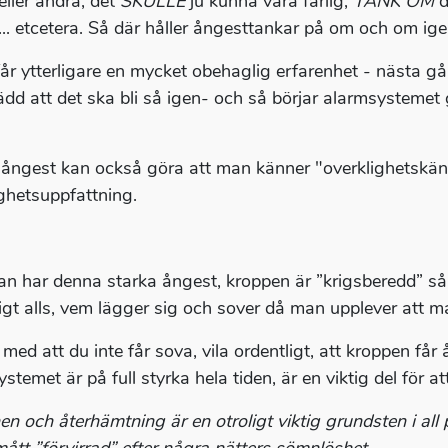
 eller andra, det
SKULLE
ju kunna vara farlig,
TÄNK OM
d
l... etcetera. Så där håller ångesttankar på om och om ige
år ytterligare en mycket obehaglig erfarenhet - nästa gån
rädd att det ska bli så igen- och så börjar alarmsystemet 
 ångest kan också göra att man känner "overklighetskän
ighetsuppfattning.
n har denna starka ångest, kroppen är ”krigsberedd” så ä
gt alls, vem lägger sig och sover då man upplever att man 
med att du inte får sova, vila ordentligt, att kroppen får 
stemet är på full styrka hela tiden, är en viktig del för a
n och återhämtning är en otroligt viktig grundsten i all