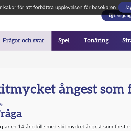
 kakor för att förbättra upplevelsen för besökaren
Ja
Langua
Frågor och svar
Spel
Tonåring
Str
itmycket ångest som fö
na
råga
ag är en 14 årig kille med skit mycket ångest som förstör 