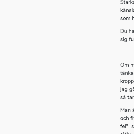
Stark
känsl
som h
Du ha
sig f
Om ma
tänka
kropp
jag g
så ta
Man ä
och f
fel" 