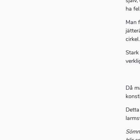
själv,
ha fe
Man f
jätte
cirkel.
Stark
verkl
Då ma
konsti
Detta 
larmsy
Sömne