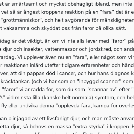
t är smärtsamt och mycket obehagligt ibland, men inte p
 vet så är ångest kroppens reaktion på en "fara" det är 
r "grottmänniskor", och helt avgörande för mänskligheten
rit vaksamma och skyddat oss från faror på olika sätt.
idag är det viktigt, än om vi inte alls lever med "faror" p
ga djur och insekter, vattenmassor och jordskred, och andr
 vardag. Vi upplever även nu en "fara", eller något som vi
är reaktionen inlärd utefter tidigare erfarenheter och hän
iver, att din pappas död i cancer, och hur hans diagnos k
skräcktankar. (och vi har som en "inbyggd scanner" som
 "faror" vi är rädda för, som du som "scannar av" efter "
" vid minsta lilla (kanske helt normala) symtom, och hela 
, fly eller undvika denna "upplevda fara, kämpa för överl
n blir jagad av ett livsfarligt djur, och man måste använd
etta djur, så behövs en massa "extra styrka" i kroppen. 