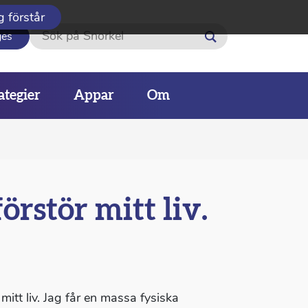
g förstår
Sök
ges
ategier
Appar
Om
rstör mitt liv.
mitt liv. Jag får en massa fysiska