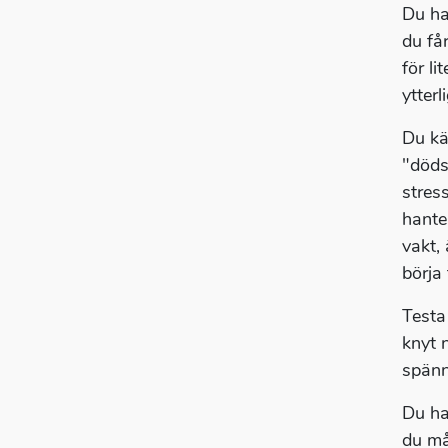
Du ha
du få
för l
ytter
Du kä
"döds
stress
hante
vakt,
börja
Testa
knyt 
spänn
Du har
du må