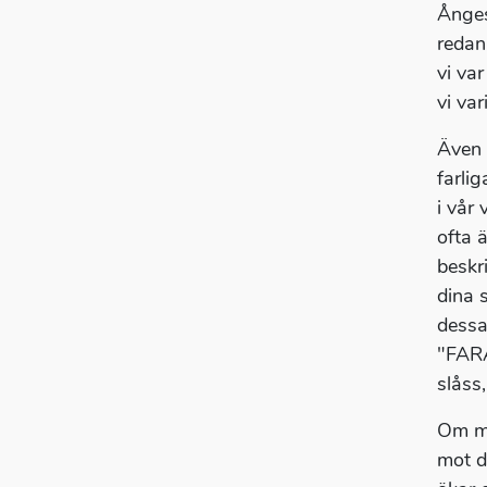
Ånges
redan
vi va
vi va
Även 
farli
i vår
ofta 
beskr
dina 
dessa
"FARA
slåss
Om ma
mot d