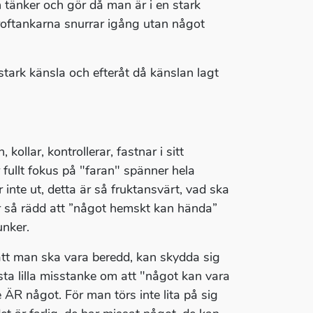
 tänker och gör då man är i en stark
stroftankarna snurrar igång utan något
 stark känsla och efteråt då känslan lagt
lar, kontrollerar, fastnar i sitt
 fullt fokus på "faran" spänner hela
 inte ut, detta är så fruktansvärt, vad ska
 är så rädd att ”något hemskt kan hända”
unker.
att man ska vara beredd, kan skydda sig
sta lilla misstanke om att "något kan vara
e ÄR något. För man törs inte lita på sig