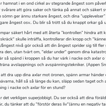
r hamnat i en ond cirkel av stegrande ångest som påverkar
r svårare att göra saker och tänka på annat och säkert s
ite sömn ger ännu starkare ångest, och dina ”upplevelser” 
ligare ångest osv.. Du blir så trött så du knappt orkar gå 
mpar säkert hårt med att återta ”kontrollen” hindra att k
skräck" skulle inträffa, kontrollerar din kropp och "känne
/ångest nivå gör också att din ångest sprider sig till fler 
ra den, utan tvärt om, "eldar under" genom dina katastro
 är så spänd i kroppen så du har värk i nacke och axlar o v
 träna avslappnings och avspänningstekniker. (Appen Sno
 att dra upp dina axlar mot öronen, spänn armar händer o
nävarna, håll så så länge du kan, släpp sedan taget och 
ing i nacke och axlar för en stund?
 det verkligen superjobbigt. Du ser också att dina föräldr
r, du tänker att du "förstör deras liv"(ännu en negativ t