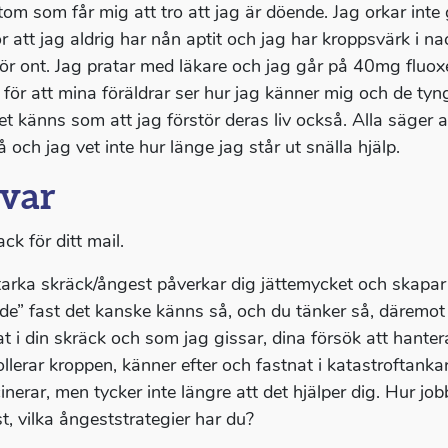
om som får mig att tro att jag är döende. Jag orkar inte 
för att jag aldrig har nån aptit och jag har kroppsvärk i 
ör ont. Jag pratar med läkare och jag går på 40mg fluoxe
t för att mina föräldrar ser hur jag känner mig och de ty
et känns som att jag förstör deras liv också. Alla säger a
å och jag vet inte hur länge jag står ut snälla hjälp.
var
ack för ditt mail.
tarka skräck/ångest påverkar dig jättemycket och skapar et
de” fast det kanske känns så, och du tänker så, däremot 
at i din skräck och som jag gissar, dina försök att hanter
ollerar kroppen, känner efter och fastnat i katastroftank
inerar, men tycker inte längre att det hjälper dig. Hur job
t, vilka ångeststrategier har du?