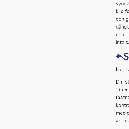
sympt
kilo 
och g
dålig
och d
inte s
S
Hej, t
Din s
”döen
fastn
kontr
medic
ånges