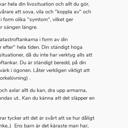
 hela din livssituation och allt du gör,
vårare att sova, vila och "koppla av" och
i form olika "symtom", vilket ger
ur sängen längre.
atastroftankarna i form av din
r efter" hela tiden. Din ständigt höga
situationer, då du inte har verktyg alls att
ftankar. Du är ständigt beredd, på din
ärk i ögonen. Låter verkligen viktigt att
rkelövning) .
ch axlar allt du kan, dra upp armarna,
andas ut.. Kan du känna att det släpper en
ar tycker att det är svårt att se hur dåligt
anke..) Ens barn är det käraste man har,