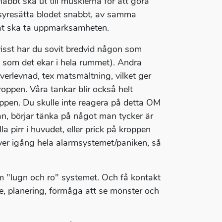
abbt ska ut till musklerna för att göra
 syresätta blodet snabbt, av samma
nnat ska ta uppmärksamheten.
isst har du sovit bredvid någon som
 som det ekar i hela rummet). Andra
 överlevnad, tex matsmältning, vilket ger
ppen. Våra tankar blir också helt
oppen. Du skulle inte reagera på detta OM
an, börjar tänka på något man tycker är
a pirr i huvudet, eller prick på kroppen
iver igång hela alarmsystemet/paniken, så
 "lugn och ro" systemet. Och få kontakt
de, planering, förmåga att se mönster och