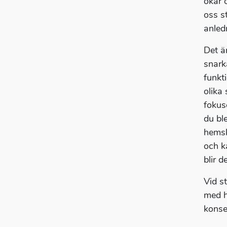
ökar 
oss s
anled
Det ä
snark
funkti
olika
fokus
du bl
hemsk
och k
blir 
Vid s
med h
konse