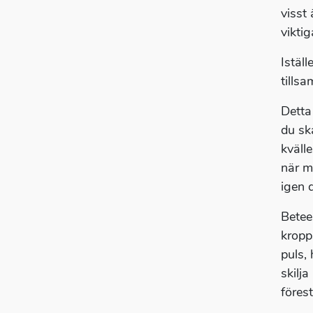
visst
viktig
Istäl
tills
Detta
du sk
kvälle
när m
igen 
Betee
kropp
puls,
skilja
föres