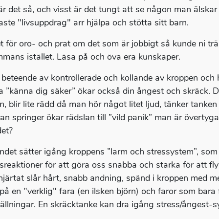
 är det så, och visst är det tungt att se någon man älskar
aste "livsuppdrag" arr hjälpa och stötta sitt barn.
let för oro- och prat om det som är jobbigt så kunde ni tr
ammans istället. Läsa på och öva era kunskaper.
 beteende av kontrollerade och kollande av kroppen och h
a ”känna dig säker” ökar också din ångest och skräck. 
n, blir lite rädd då man hör något litet ljud, tänker tanke
an springer ökar rädslan till ”vild panik” man är övertyg
det?
ndet sätter igång kroppens ”larm och stressystem”, som
sreaktioner för att göra oss snabba och starka för att fly 
 hjärtat slår hårt, snabb andning, spänd i kroppen med me
 på en "verklig" fara (en ilsken björn) och faror som bara 
tällningar. En skräcktanke kan dra igång stress/ångest-