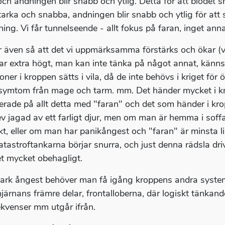
och andningen blir snabb och ytlig. Detta för att blodet sn
tarka och snabba, andningen blir snabb och ytlig för att
ning. Vi får tunnelseende - allt fokus på faran, inget a
r även så att det vi uppmärksamma förstärks och ökar (v
ar extra högt, man kan inte tänka på något annat, känns
oner i kroppen sätts i vila, då de inte behövs i kriget för
 symtom från mage och tarm. mm. Det händer mycket i kro
erade på allt detta med "faran" och det som händer i kr
ev jagad av ett farligt djur, men om man är hemma i soff
t, eller om man har panikångest och "faran" är minsta lill
atastroftankarna börjar snurra, och just denna rädsla dr
det mycket obehagligt.
tark ångest behöver man få igång kroppens andra system
järnans främre delar, frontalloberna, där logiskt tänkan
kvenser mm utgår ifrån.