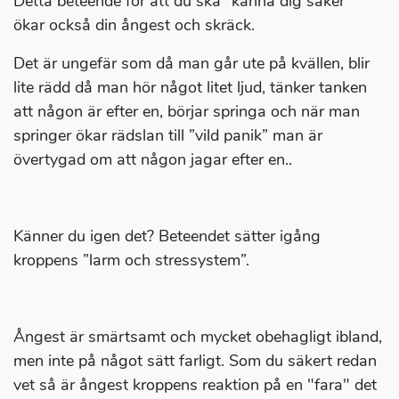
Detta beteende för att du ska ”känna dig säker”
ökar också din ångest och skräck.
Det är ungefär som då man går ute på kvällen, blir
lite rädd då man hör något litet ljud, tänker tanken
att någon är efter en, börjar springa och när man
springer ökar rädslan till ”vild panik” man är
övertygad om att någon jagar efter en..
Känner du igen det? Beteendet sätter igång
kroppens ”larm och stressystem”.
Ångest är smärtsamt och mycket obehagligt ibland,
men inte på något sätt farligt. Som du säkert redan
vet så är ångest kroppens reaktion på en "fara" det