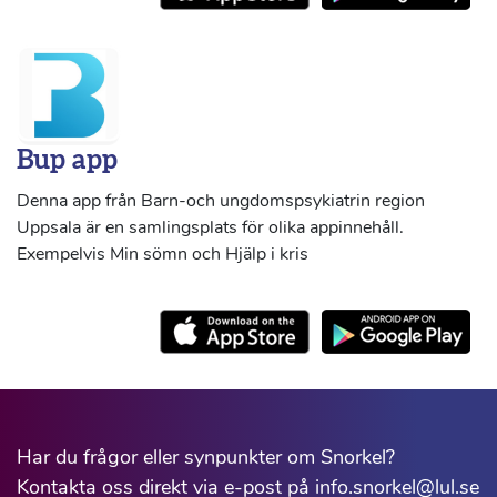
Bup app
Denna app från Barn-och ungdomspsykiatrin region
Uppsala är en samlingsplats för olika appinnehåll.
Exempelvis Min sömn och Hjälp i kris
Har du frågor eller synpunkter om Snorkel?
Kontakta oss direkt via e-post på info.snorkel@lul.se