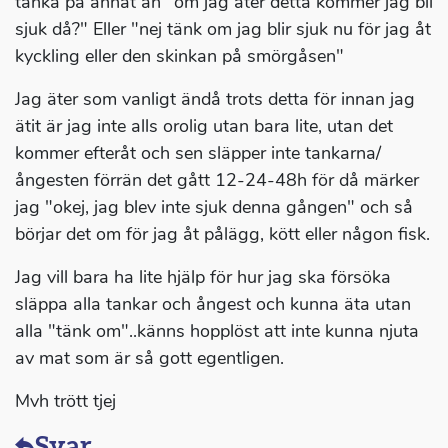
tänka på annat än "om jag äter detta kommer jag bli
sjuk då?" Eller "nej tänk om jag blir sjuk nu för jag åt
kyckling eller den skinkan på smörgåsen"
Jag äter som vanligt ändå trots detta för innan jag
ätit är jag inte alls orolig utan bara lite, utan det
kommer efteråt och sen släpper inte tankarna/
ångesten förrän det gått 12-24-48h för då märker
jag "okej, jag blev inte sjuk denna gången" och så
börjar det om för jag åt pålägg, kött eller någon fisk.
Jag vill bara ha lite hjälp för hur jag ska försöka
släppa alla tankar och ångest och kunna äta utan
alla "tänk om"..känns hopplöst att inte kunna njuta
av mat som är så gott egentligen.
Mvh trött tjej
Svar