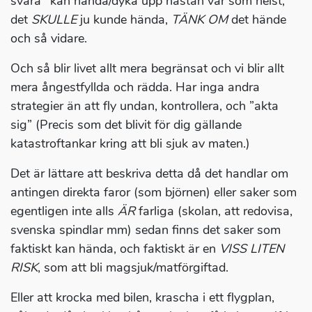
svåra" kan hända/dyka upp nästan var som helst,
det
SKULLE
ju kunde hända,
TÄNK
OM
det hände
och så vidare.
Och så blir livet allt mera begränsat och vi blir allt
mera ångestfyllda och rädda. Har inga andra
strategier än att fly undan, kontrollera, och ”akta
sig” (Precis som det blivit för dig gällande
katastroftankar kring att bli sjuk av maten.)
Det är lättare att beskriva detta då det handlar om
antingen direkta faror (som björnen) eller saker som
egentligen inte alls
ÄR
farliga (skolan, att redovisa,
svenska spindlar mm) sedan finns det saker som
faktiskt kan hända, och faktiskt är en
VISS LITEN
RISK
, som att bli magsjuk/matförgiftad.
Eller att krocka med bilen, krascha i ett flygplan,