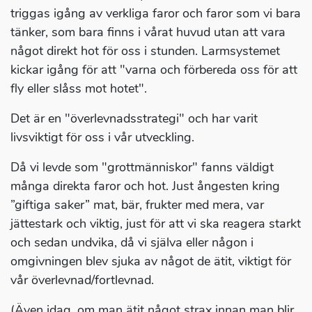
triggas igång av verkliga faror och faror som vi bara
tänker, som bara finns i vårat huvud utan att vara
något direkt hot för oss i stunden. Larmsystemet
kickar igång för att "varna och förbereda oss för att
fly eller slåss mot hotet".
Det är en "överlevnadsstrategi" och har varit
livsviktigt för oss i vår utveckling.
Då vi levde som "grottmänniskor" fanns väldigt
många direkta faror och hot. Just ångesten kring
”giftiga saker” mat, bär, frukter med mera, var
jättestark och viktig, just för att vi ska reagera starkt
och sedan undvika, då vi själva eller någon i
omgivningen blev sjuka av något de ätit, viktigt för
vår överlevnad/fortlevnad.
(Även idag, om man ätit något strax innan man blir