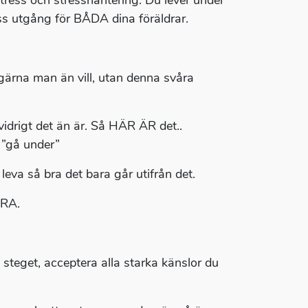
stress och stresshantering. Du lever under
ss utgång för BÅDA dina föräldrar.
ärna man än vill, utan denna svåra
vidrigt det än är. Så HÄR ÄR det..
 ”gå under”
leva så bra det bara går utifrån det.
ÖRA.
a steget, acceptera alla starka känslor du