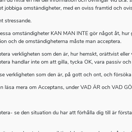
an du hitta en hel del information och övningar vid bl.a. 
t jobbiga omständigheter, med en oviss framtid och ovi
t stressande.
dessa omständigheter KAN MAN INTE gör något åt, hur g
tion och de omständigheterna måste man acceptera.
tera verkligheten som den är, hur hemskt, orättvist eller 
tera handlar inte om att gilla, tycka OK, vara passiv och
se verkligheten som den är, på gott och ont, och försöka 
n läsa mera om Acceptans, under VAD ÄR och VAD G
era- se den situation du har att förhålla dig till är först