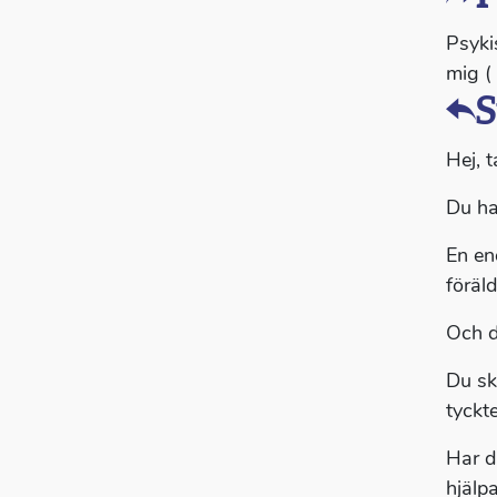
Psyki
mig (
S
Hej, t
Du ha
En en
föräl
Och d
Du sk
tyckte
Har d
hjälp