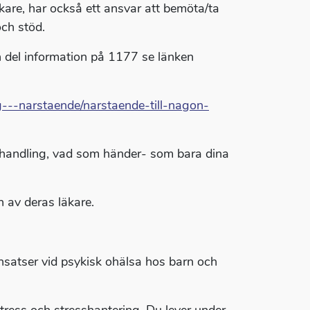
äkare, har också ett ansvar att bemöta/ta
och stöd.
n del information på 1177 se länken
---narstaende/narstaende-till-nagon-
ehandling, vad som händer- som bara dina
n av deras läkare.
satser vid psykisk ohälsa hos barn och