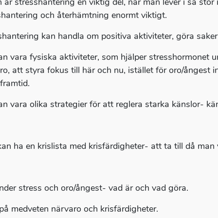
 är stresshantering en viktig del, när man lever i så stor 
shantering och återhämtning enormt viktigt.
shantering kan handla om positiva aktiviteter, göra saker
an vara fysiska aktiviteter, som hjälper stresshormonet 
o, att styra fokus till här och nu, istället för oro/ångest 
framtid.
an vara olika strategier för att reglera starka känslor- 
n ha en krislista med krisfärdigheter- att ta till då man v
nder stress och oro/ångest- vad är och vad göra.
 på medveten närvaro och krisfärdigheter.