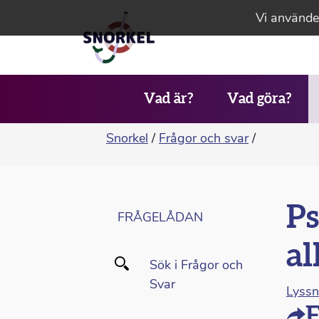
Vi använder
Vad är?
Vad göra?
Snorkel
/
Frågor och svar
/
Ps
FRÅGELÅDAN
al
Sök i Frågor och
Svar
Lyss
F