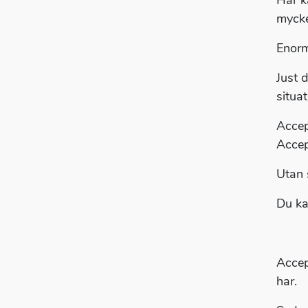
Här k
mycke
Enorm
Just 
situa
Accep
Accep
Utan 
Du ka
Accept
har.