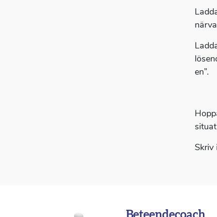
Ladda
närva
Ladda
lösen
en”.
Hoppa
situat
Skriv
Beteendecoach