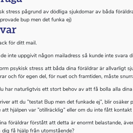
sk stress pågrund av dödliga sjukdomar av båda föräldra
 provade bup men det funka ej)
var
ack för ditt mail.
de inte uppgivit någon mailadress så kunde inte svara dire
orm psykisk stress att båda dina föräldrar är allvarligt 
drar och för egen del, för nuet och framtiden, måste snurra
u har naturligtvis ett stort behov av att få bolla alla di
river att du ”testat Bup men det funkade ej”, blir osäke
 att hjälpen var ”otillräcklig” eller om du inte fått konta
ina föräldrar förstått att detta är enormt belastande, äve
a dig få hjälp från utomstående?