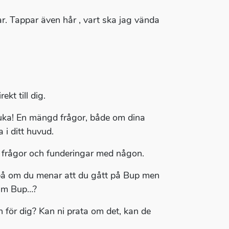
r. Tappar även hår , vart ska jag vända
kt till dig.
sjuka! En mängd frågor, både om dina
 i ditt huvud.
na frågor och funderingar med någon.
r på om du menar att du gått på Bup men
kt m Bup…?
n för dig? Kan ni prata om det, kan de