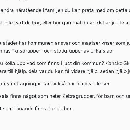
 andra närstående i familjen du kan prata med om detta 
et inte vart du bor, eller hur gammal du är, det är ju lit
sa städer har kommunen ansvar och insatser kriser som ju
innas ”krisgrupper” och stödgrupper av olika slag.
u kolla upp vad som finns i just din kommun? Kanske Skol
ra till hjälp, dels var du kan få vidare hjälp, sedan hjälp
msmottagningar kan också har hjälp vid kriser.
sala finns något som heter Zebragrupper, för barn och un
nte om liknande finns där du bor.