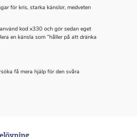
ar för kris, starka känslor, medveten
 (använd kod x330 och gör sedan eget
era en känsla som ”håller på att dränka
örsöka få mera hjälp för den svåra
elövning