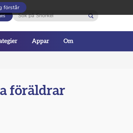
g förstår
Sök
ges
ategier
Appar
Om
a föräldrar