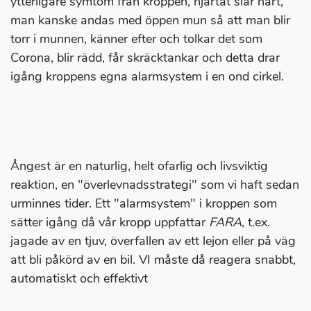
ytterligare symtom från kroppen, hjärtat slår hårt,
man kanske andas med öppen mun så att man blir
torr i munnen, känner efter och tolkar det som
Corona, blir rädd, får skräcktankar och detta drar
igång kroppens egna alarmsystem i en ond cirkel.
Ångest är en naturlig, helt ofarlig och livsviktig
reaktion, en "överlevnadsstrategi" som vi haft sedan
urminnes tider. Ett "alarmsystem" i kroppen som
sätter igång då vår kropp uppfattar
FARA
, t.ex.
jagade av en tjuv, överfallen av ett lejon eller på väg
att bli påkörd av en bil. VI måste då reagera snabbt,
automatiskt och effektivt
.