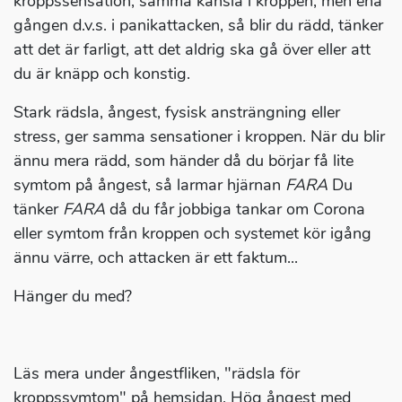
kroppssensation, samma känsla i kroppen, men ena
gången d.v.s. i panikattacken, så blir du rädd, tänker
att det är farligt, att det aldrig ska gå över eller att
du är knäpp och konstig.
Stark rädsla, ångest, fysisk ansträngning eller
stress, ger samma sensationer i kroppen. När du blir
ännu mera rädd, som händer då du börjar få lite
symtom på ångest, så larmar hjärnan
FARA
Du
tänker
FARA
då du får jobbiga tankar om Corona
eller symtom från kroppen och systemet kör igång
ännu värre, och attacken är ett faktum...
Hänger du med?
Läs mera under ångestfliken, "rädsla för
kroppssymtom" på hemsidan. Hög ångest med