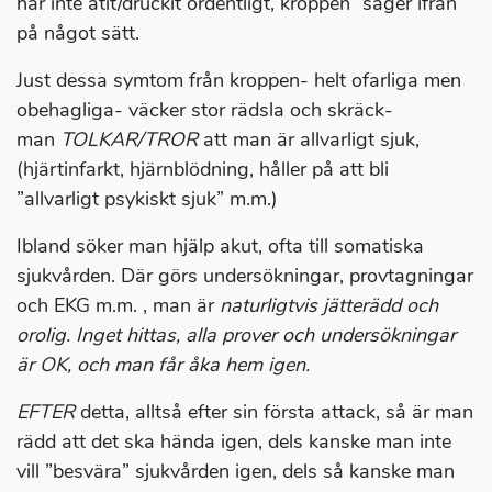
har inte ätit/druckit ordentligt, kroppen ”säger ifrån”
på något sätt.
Just dessa symtom från kroppen- helt ofarliga men
obehagliga- väcker stor rädsla och skräck-
man
TOLKAR/TROR
att man är allvarligt sjuk,
(hjärtinfarkt, hjärnblödning, håller på att bli
”allvarligt psykiskt sjuk” m.m.)
Ibland söker man hjälp akut, ofta till somatiska
sjukvården. Där görs undersökningar, provtagningar
och EKG m.m. , man är
naturligtvis jätterädd och
orolig. Inget hittas, alla prover och undersökningar
är OK, och man får åka hem igen.
EFTER
detta, alltså efter sin första attack, så är man
rädd att det ska hända igen, dels kanske man inte
vill ”besvära” sjukvården igen, dels så kanske man