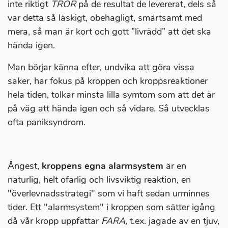
inte riktigt
TROR
på de resultat de levererat, dels så
var detta så läskigt, obehagligt, smärtsamt med
mera, så man är kort och gott ”livrädd” att det ska
hända igen.
Man börjar känna efter, undvika att göra vissa
saker, har fokus på kroppen och kroppsreaktioner
hela tiden, tolkar minsta lilla symtom som att det är
på väg att hända igen och så vidare. Så utvecklas
ofta paniksyndrom.
Ångest,
kroppens egna alarmsystem
är en
naturlig, helt ofarlig och livsviktig reaktion, en
"överlevnadsstrategi" som vi haft sedan urminnes
tider. Ett "alarmsystem" i kroppen som sätter igång
då vår kropp uppfattar
FARA
, t.ex. jagade av en tjuv,