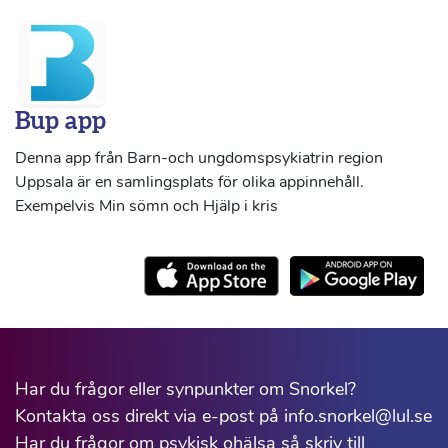
Bup app
Denna app från Barn-och ungdomspsykiatrin region
Uppsala är en samlingsplats för olika appinnehåll.
Exempelvis Min sömn och Hjälp i kris
Har du frågor eller synpunkter om Snorkel?
Kontakta oss direkt via e-post på info.snorkel@lul.se
Har du frågor om psykisk ohälsa så skriv till