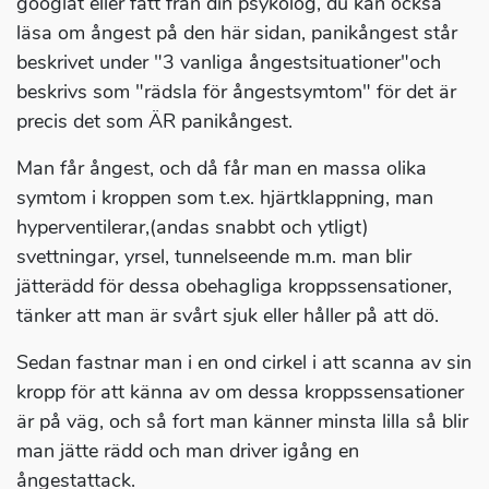
googlat eller fått från din psykolog, du kan också
läsa om ångest på den här sidan, panikångest står
beskrivet under "3 vanliga ångestsituationer"och
beskrivs som "rädsla för ångestsymtom" för det är
precis det som ÄR panikångest.
Man får ångest, och då får man en massa olika
symtom i kroppen som t.ex. hjärtklappning, man
hyperventilerar,(andas snabbt och ytligt)
svettningar, yrsel, tunnelseende m.m. man blir
jätterädd för dessa obehagliga kroppssensationer,
tänker att man är svårt sjuk eller håller på att dö.
Sedan fastnar man i en ond cirkel i att scanna av sin
kropp för att känna av om dessa kroppssensationer
är på väg, och så fort man känner minsta lilla så blir
man jätte rädd och man driver igång en
ångestattack.